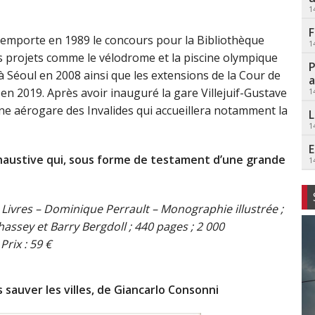
1
F
 remporte en 1989 le concours pour la Bibliothèque
1
ts projets comme le vélodrome et la piscine olympique
P
à Séoul en 2008 ainsi que les extensions de la Cour de
a
n 2019. Après avoir inauguré la gare Villejuif-Gustave
1
nne aérogare des Invalides qui accueillera notamment la
L
1
E
austive qui, sous forme de testament d’une grande
1
 Livres – Dominique Perrault – Monographie illustrée ;
hassey et Barry Bergdoll ; 440 pages ; 2 000
 Prix : 59 €
 sauver les villes, de Giancarlo Consonni