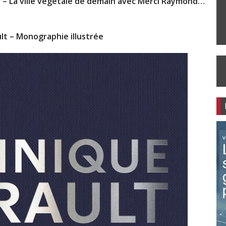
ur – La ville végétale de demain avec Merci Raymond…
lt – Monographie illustrée