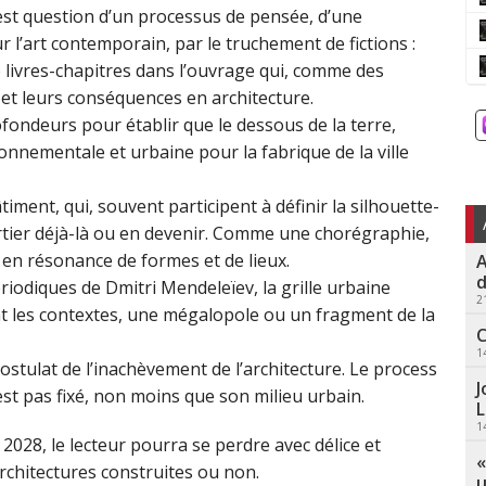
 est question d’un processus de pensée, d’une
 l’art contemporain, par le truchement de fictions :
 livres-chapitres dans l’ouvrage qui, comme des
 et leurs conséquences en architecture.
fondeurs pour établir que le dessous de la terre,
nnementale et urbaine pour la fabrique de la ville
ment, qui, souvent participent à définir la silhouette-
uartier déjà-là ou en devenir. Comme une chorégraphie,
en résonance de formes et de lieux.
A
d
iodiques de Dmitri Mendeleïev, la grille urbaine
2
nt les contextes, une mégalopole ou un fragment de la
C
1
ostulat de l’inachèvement de l’architecture. Le process
J
’est pas fixé, non moins que son milieu urbain.
L
1
 2028, le lecteur pourra se perdre avec délice et
«
architectures construites ou non.
u