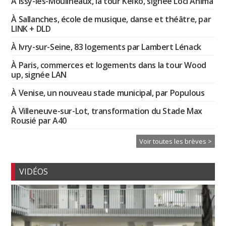
À Issy-les-Moulineaux, la tour Keïko, signée Loci Anima
À Sallanches, école de musique, danse et théâtre, par
LINK + DLD
À Ivry-sur-Seine, 83 logements par Lambert Lénack
À Paris, commerces et logements dans la tour Wood
up, signée LAN
À Venise, un nouveau stade municipal, par Populous
À Villeneuve-sur-Lot, transformation du Stade Max
Rousié par A40
Voir toutes les brèves >
VIDÉOS