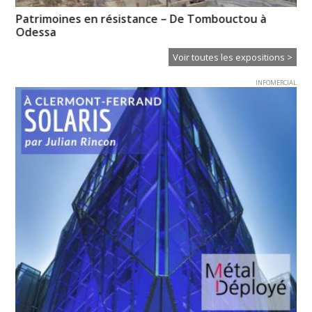
es
Patrimoines en résistance – De Tombouctou à
Pr
Odessa
l’
Voir toutes les expositions >
INFOMERCIAL