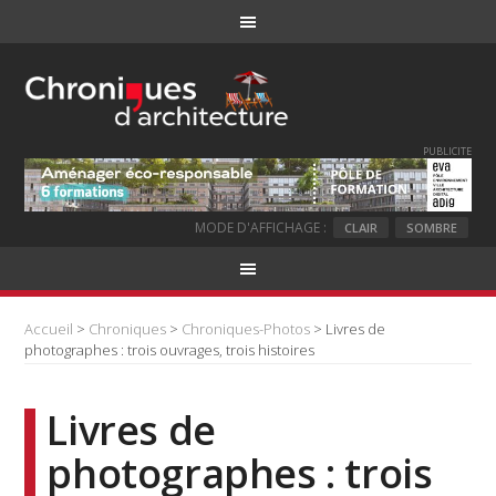
PUBLICITE
MODE D'AFFICHAGE :
CLAIR
SOMBRE
Accueil
>
Chroniques
>
Chroniques-Photos
> Livres de
photographes : trois ouvrages, trois histoires
Livres de
photographes : trois