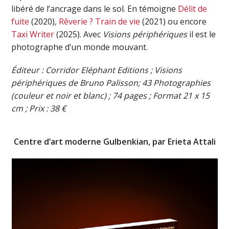
libéré de l’ancrage dans le sol. En témoigne
Délit de
fuite
(2020),
Rêverie ? Train de vie
(2021) ou encore
Taxi Writer
(2025). Avec
Visions périphériques
il est le
photographe d’un monde mouvant.
Éditeur :
Corridor Eléphant Editions
; Visions
périphériques de Bruno Palisson;
43
Photographies
(couleur et noir et blanc) ;
74
pages ; Format 21 x 15
cm ; Prix :
3
8 €
Centre d’art moderne Gulbenkian, par Erieta Attali