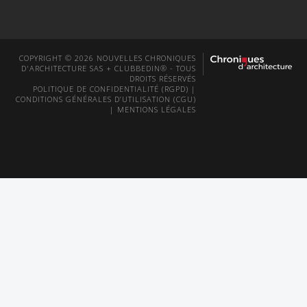
COPYRIGHT © 2026 NOUVELLES CHRONIQUES
D'ARCHITECTURE SAS + CLUBBEDIN® - TOUS
DROITS RÉSERVÉS
POLITIQUE DE CONFIDENTIALITÉ (RGPD)
|
CONDITIONS GÉNÉRALES D’UTILISATION (CGU)
|
MENTIONS LÉGALES