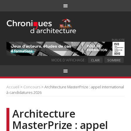
PUBLICITE
MODE D'AFFICHAGE :
CLAIR
SOMBRE
Accueil
>
Concours
> Architecture MasterPrize : appel international
à candidatures 2026
Architecture
MasterPrize : appel