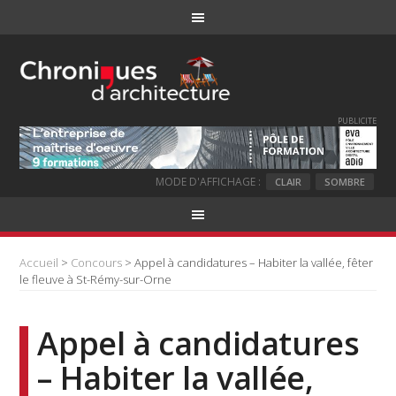
PUBLICITE
MODE D'AFFICHAGE :
CLAIR
SOMBRE
Accueil
>
Concours
> Appel à candidatures – Habiter la vallée, fêter
le fleuve à St-Rémy-sur-Orne
Appel à candidatures
– Habiter la vallée,