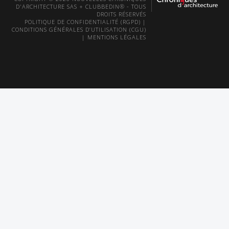
D'ARCHITECTURE SAS + CLUBBEDIN® - TOUS
DROITS RÉSERVÉS
POLITIQUE DE CONFIDENTIALITÉ (RGPD)
|
CONDITIONS GÉNÉRALES D’UTILISATION (CGU)
|
MENTIONS LÉGALES