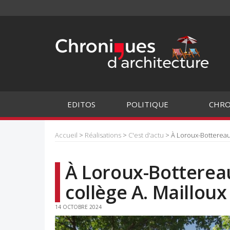
EDITOS
POLITIQUE
CHRO
Accueil
>
Réalisations
>
C'est d'actu
> À Loroux-Bottereau,
À Loroux-Botterea
collège A. Mailloux
14 OCTOBRE 2024