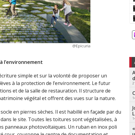
@Epicuria
 à l’environnement
A
criture simple et sur la volonté de proposer un
d
èves à la protection de l’environnement. Le futur
2
ons et de la salle de restauration. Il structure de
C
trimoine végétal et offrent des vues sur la nature.
1
J
socle en pierres sèches. Il est habillé en façade par du
L
ns le site. Toutes les toitures sont végétalisées, à
1
le des panneaux photovoltaïques. Un ruban en inox poli
«
u
côté cour, couronne le centre de documentation et