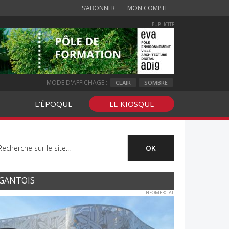
S’ABONNER
MON COMPTE
PUBLICITE
MODE D'AFFICHAGE :
CLAIR
SOMBRE
L’ÉPOQUE
LE KIOSQUE
GANTOIS
INFOMERCIAL