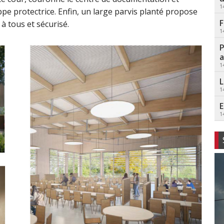
1
ppe protectrice. Enfin, un large parvis planté propose
F
 à tous et sécurisé.
1
P
a
1
L
1
E
1