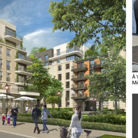
À 
Mi