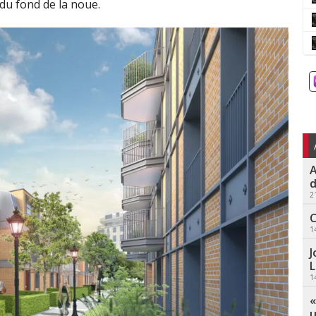
du fond de la noue.
A
d
2
C
1
J
L
1
«
u