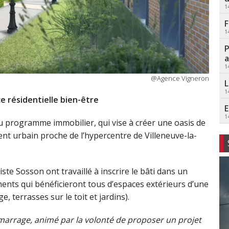
1
F
1
P
a
1
@Agence Vigneron
L
1
 résidentielle bien-être
E
1
au programme immobilier, qui vise à créer une oasis de
nt urbain proche de l’hypercentre de Villeneuve-la-
ste Sosson ont travaillé à inscrire le bâti dans un
nts qui bénéficieront tous d’espaces extérieurs d’une
 terrasses sur le toit et jardins).
émarrage, animé par la volonté de proposer un projet