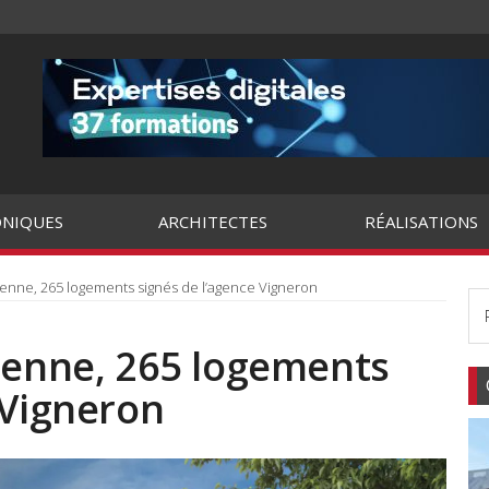
NIQUES
ARCHITECTES
RÉALISATIONS
renne, 265 logements signés de l’agence Vigneron
arenne, 265 logements
 Vigneron