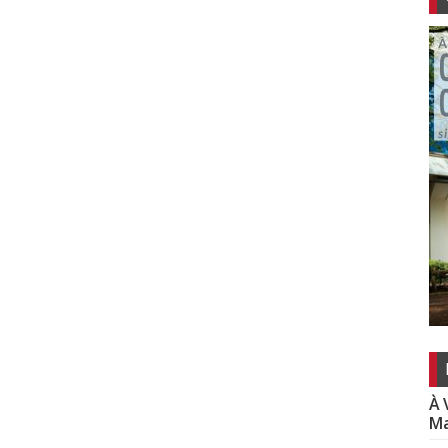
À 
Ma