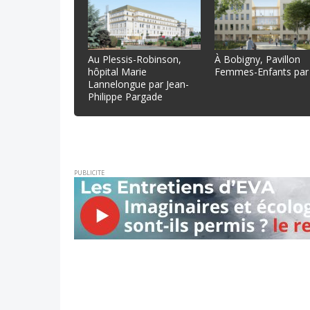
Au Plessis-Robinson,
À Bobigny, Pavillon
hôpital Marie
Femmes-Enfants par
Lannelongue par Jean-
Philippe Pargade
PUBLICITE