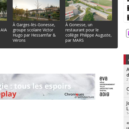
À Garges-lès-Gonesse,
À Gonesse, un
 AIA
groupe scolaire Victor
restaurant pour le
Hugo par Hessamfar &
collège Philippe Auguste,
Vérons
par MARS
A
d
2
C
1
J
L
1
«
u