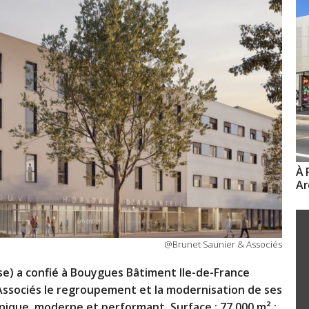
À 
Ar
@Brunet Saunier & Associés
ise) a confié à Bouygues Bâtiment Ile-de-France
Associés le regroupement et la modernisation de ses
nique, moderne et performant. Surface : 77 000 m² ;