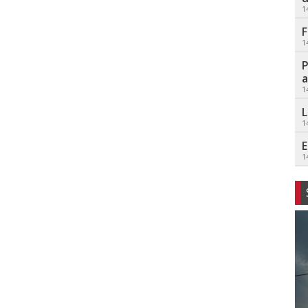
1
F
1
P
a
1
L
1
E
1