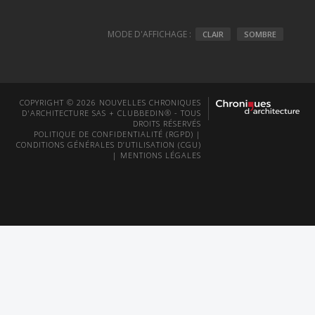
MODE D'AFFICHAGE :
CLAIR
SOMBRE
COPYRIGHT © 2026 NOUVELLES CHRONIQUES
D'ARCHITECTURE SAS + CLUBBEDIN® - TOUS
DROITS RÉSERVÉS
POLITIQUE DE CONFIDENTIALITÉ (RGPD)
|
CONDITIONS GÉNÉRALES D’UTILISATION (CGU)
|
MENTIONS LÉGALES