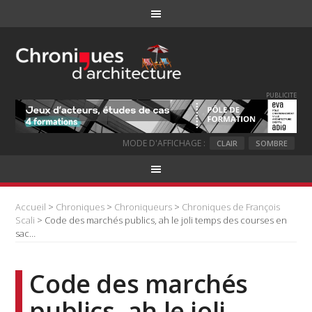
PUBLICITE
MODE D'AFFICHAGE :
CLAIR
SOMBRE
Accueil
>
Chroniques
>
Chroniqueurs
>
Chroniques de François
Scali
> Code des marchés publics, ah le joli temps des courses en
sac…
Code des marchés
publics, ah le joli