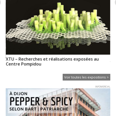
XTU – Recherches et réalisations exposées au
de
Vo
Centre Pompidou
pr
Voir toutes les expositions >
INFOMERCIAL