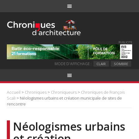
PUBLICITE
MODE D'AFFICHAGE :
CLAIR
SOMBRE
Accueil
>
Chroniques
>
Chroniqueurs
>
Chroniques de François
Scali
> Néologismes urbains et création municipale de sites de
rencontre
Néologismes urbains
et création