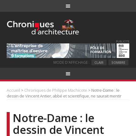
PUBLICITE
MODE D'AFFICHAGE :
CLAIR
SOMBRE
Accueil
>
Chroniques de Philippe Machicote
> Notre-Dame : le
dessin de Vincent Antier, abbé et scientifique, ne saurait mentir
Notre-Dame : le
dessin de Vincent