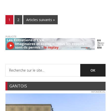
1
2
Articles suivants »
PUBLICITE
GANTOIS
INFOMERCIAL