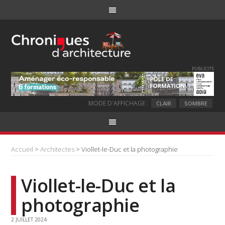
PUBLICITE
MODE D'AFFICHAGE :
CLAIR
SOMBRE
Accueil
>
Architectes
> Viollet-le-Duc et la photographie
Viollet-le-Duc et la
photographie
2 JUILLET 2024