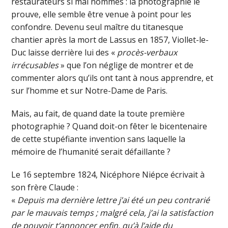
restaurateurs si mal nommés : la photographie le
prouve, elle semble être venue à point pour les
confondre. Devenu seul maître du titanesque
chantier après la mort de Lassus en 1857, Viollet-le-
Duc laisse derrière lui des «
procès-verbaux
irrécusables
» que l’on néglige de montrer et de
commenter alors qu’ils ont tant à nous apprendre, et
sur l’homme et sur Notre-Dame de Paris.
Mais, au fait, de quand date la toute première
photographie ? Quand doit-on fêter le bicentenaire
de cette stupéfiante invention sans laquelle la
mémoire de l’humanité serait défaillante ?
Le 16 septembre 1824, Nicéphore Niépce écrivait à
son frère Claude :
«
Depuis ma dernière lettre j’ai été un peu contrarié
par le mauvais temps ; malgré cela, j’ai la
satisfaction
de pouvoir t’annoncer enfin, qu’à l’aide du