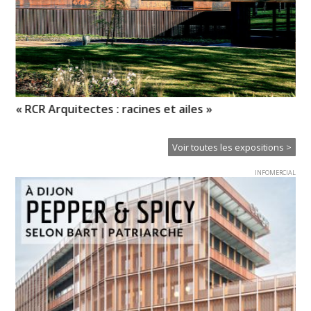
e »
« RCR Arquitectes : racines et ailes »
Em
Ba
Voir toutes les expositions >
INFOMERCIAL