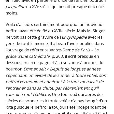
en 1686 avec en partie le bronze de l’ancien bourdon
Jacqueline
du XVe siècle qui pesait presque deux fois
moins.
Voilà d’ailleurs certainement pourquoi un nouveau
beffroi avait été édifié au XVIIe siècle. Mais M. Singer
ne voit pas cette gravure de l’
Encyclopédie
avec les
yeux de tout le monde. Il a beau l’avoir publiée dans
l’ouvrage de référence
Notre-Dame de Paris – La
grâce d’une cathédrale
, p. 203, il écrit presque en
dessous en fin de page et à la suivante à propos du
bourdon
Emmanuel
: «
Depuis de longues années
cependant, on évitait de le sonner à toute volée, son
beffroi vermoulu et adhérant à la tour menaçait de
l’entraîner dans sa chute, par l’ébranlement qu’il
causait à tout l’édifice
». Une tour sud qui après des
siècles de sonneries à toute volée n’a pas bougé d’un
iota puisque le beffroi a toujours été indépendant de
la maçonnerie. Comment aurait-il pu y adhérer ? C’est