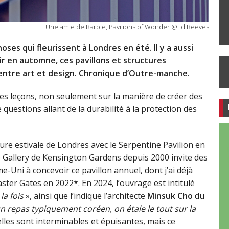
Une amie de Barbie, Pavilions of Wonder @Ed Reeves
choses qui fleurissent à Londres en été. Il y a aussi
ir en automne, ces pavillons et structures
 entre art et design. Chronique d’Outre-manche.
des leçons, non seulement sur la manière de créer des
 questions allant de la durabilité à la protection des
cture estivale de Londres avec le Serpentine Pavilion en
e Gallery de Kensington Gardens depuis 2000 invite des
-Uni à concevoir ce pavillon annuel, dont j’ai déjà
ster Gates en 2022*. En 2024, l’ouvrage est intitulé
 la fois
», ainsi que l’indique l’architecte
Minsuk Cho
du
n repas typiquement coréen, on étale le tout sur la
s, elles sont interminables et épuisantes, mais ce