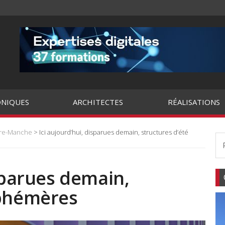
NIQUES
ARCHITECTES
RÉALISATIONS
tre-Manche
> Ici aujourd’hui, disparues demain, structures d’été
isparues demain,
éphémères