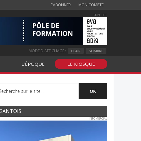
S’ABONNER
MON COMPTE
PUBLICITE
MODE D'AFFICHAGE :
CLAIR
SOMBRE
L’ÉPOQUE
LE KIOSQUE
GANTOIS
INFOMERCIAL