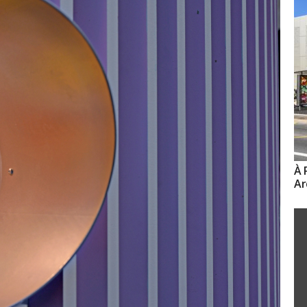
À 
Ar