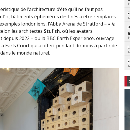
1
istique de l’architecture d’été qu’il ne faut pas
F
ant’ », bâtiments éphémères destinés à être remplacés
1
 exemples londoniens, l’Abba Arena de Stratford – «
la
P
 selon les architectes
Stufish
, où les avatars
a
t depuis 2022 – ou la BBC Earth Experience, ouvrage
1
s
à Earls Court qui a offert pendant dix mois à partir de
L
 dans le monde naturel.
1
E
1