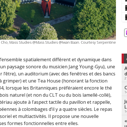
suk Cho, Mass Studies @Mass Studies @Iwan Baan. Courtesy Serpentine
l’ensemble spatialement différent et dynamique dans
ie d’un paysage sonore du musicien Jang Young-Gyu), une
A
d
ur l’être), un auditorium (avec des fenêtres et des bancs
2
ge à grimper) et une Tea House (honorant la fonction
C
34, lorsque les Britanniques préféraient encore le thé
1
 bois naturel (et non du CLT ou du bois lamellé-collé),
J
riau ajoute à l’aspect tactile du pavillon et rappelle,
L
éennes à colombages d’il y a quatre siècles. Le repas
1
oriel et multiactivités. Il propose une nouvelle
«
ses formes fonctionnelles entre elles.
u