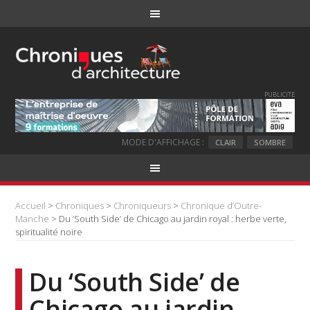
PUBLICITE
MODE D'AFFICHAGE :
CLAIR
SOMBRE
Accueil
>
Chroniques
>
Chroniqueurs
>
Chronique d’Outre-
Manche
> Du ‘South Side’ de Chicago au jardin royal : herbe verte,
spiritualité noire
Du ‘South Side’ de
Chicago au jardin