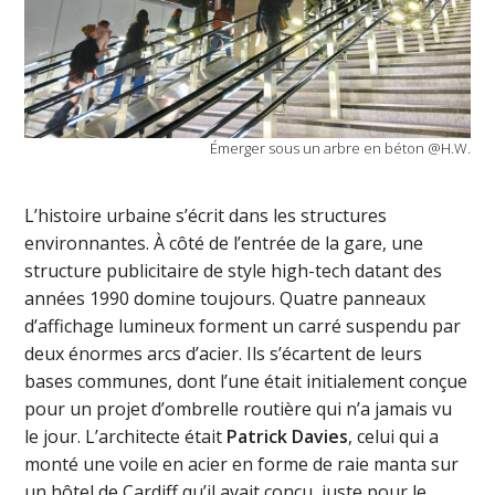
Émerger sous un arbre en béton @H.W.
L’histoire urbaine s’écrit dans les structures
environnantes. À côté de l’entrée de la gare, une
structure publicitaire de style high-tech datant des
années 1990 domine toujours. Quatre panneaux
d’affichage lumineux forment un carré suspendu par
deux énormes arcs d’acier. Ils s’écartent de leurs
bases communes, dont l’une était initialement conçue
pour un projet d’ombrelle routière qui n’a jamais vu
le jour. L’architecte était
Patrick Davies
, celui qui a
monté une voile en acier en forme de raie manta sur
un hôtel de Cardiff qu’il avait conçu, juste pour le