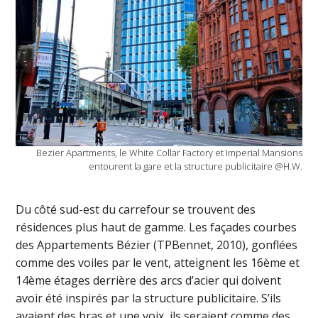
Bezier Apartments, le White Collar Factory et Imperial Mansions
entourent la gare et la structure publicitaire @H.W.
Du côté sud-est du carrefour se trouvent des
résidences plus haut de gamme. Les façades courbes
des Appartements Bézier (TPBennet, 2010), gonflées
comme des voiles par le vent, atteignent les 16ème et
14ème étages derrière des arcs d’acier qui doivent
avoir été inspirés par la structure publicitaire. S’ils
avaient des bras et une voix, ils seraient comme des