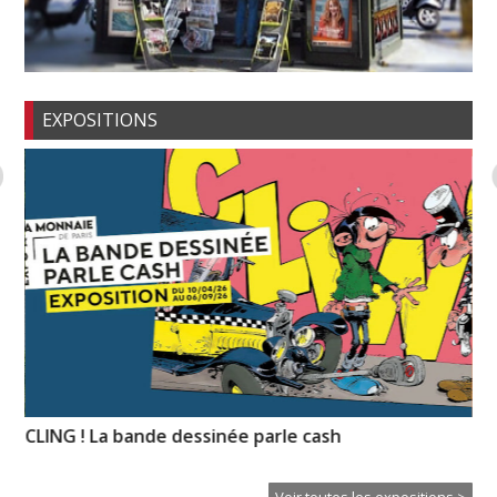
EXPOSITIONS
CLING ! La bande dessinée parle cash
Hi
Voir toutes les expositions >