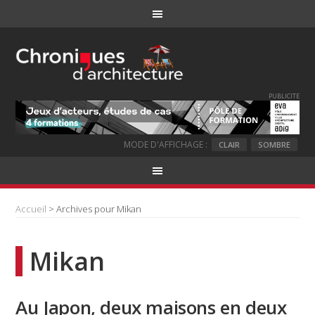
PUBLICITE
MODE D'AFFICHAGE :
CLAIR
SOMBRE
Accueil
> Archives pour Mikan
Mikan
Au Japon, deux maisons en deux