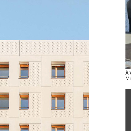
À 
Mi