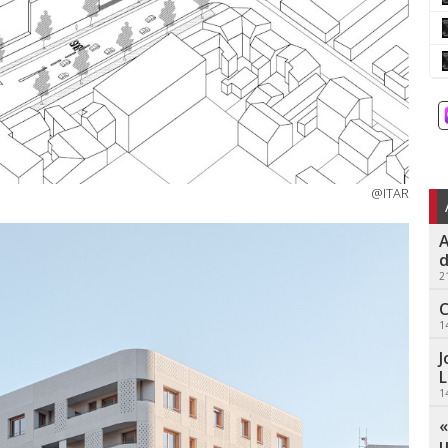
@ITAR
A
d
2
C
1
J
L
1
«
u