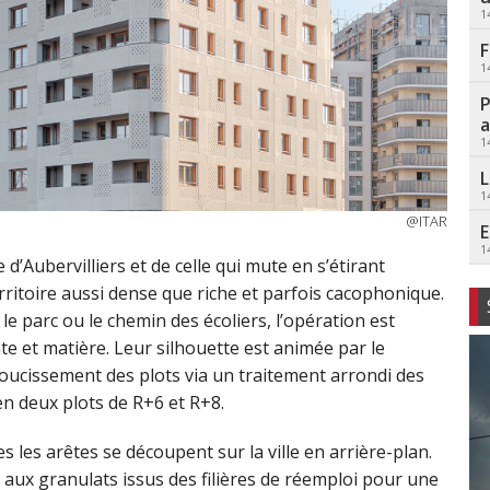
1
F
1
P
a
1
L
1
@ITAR
E
1
ée d’Aubervilliers et de celle qui mute en s’étirant
erritoire aussi dense que riche et parfois cacophonique.
e parc ou le chemin des écoliers, l’opération est
te et matière. Leur silhouette est animée par le
doucissement des plots via un traitement arrondi des
en deux plots de R+6 et R+8.
s les arêtes se découpent sur la ville en arrière-plan.
 aux granulats issus des filières de réemploi pour une