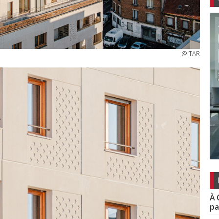
@ITAR
À 
pa