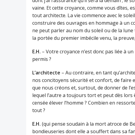
dont j’ai l’assurance qu’il sera là demain ; le 
vaine. Et cette croyance, comme vous dîtes, es
tout architecte. La vie commence avec le soleil
construire des ouvrages en hommage à un conc
ne peut parler au nom du soleil ou de la lune
la portée du premier imbécile venu, la preuv
E.H.
– Votre croyance n’est donc pas liée à 
permis ?
L’architecte
– Au contraire, en tant qu’archit
nos concitoyens sécurité et confort, de faire e
que nous créons et, surtout, de donner de l’
lequel l’autre a toujours tort et peut dès lors
censée élever l’homme ? Combien en ressort
tout ?
E.H.
(qui pense soudain à la mort atroce de Be
bondieuseries dont elle a souffert dans sa fa