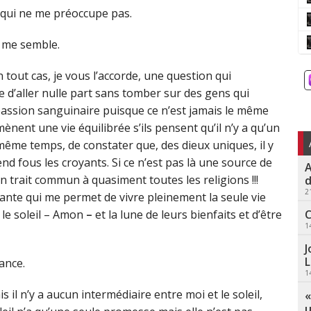
 qui ne me préoccupe pas.
l me semble.
 tout cas, je vous l’accorde, une question qui
e d’aller nulle part sans tomber sur des gens qui
 passion sanguinaire puisque ce n’est jamais le même
ent une vie équilibrée s’ils pensent qu’il n’y a qu’un
 même temps, de constater que, des dieux uniques, il y
rend fous les croyants. Si ce n’est pas là une source de
A
n trait commun à quasiment toutes les religions !!!
d
2
sante qui me permet de vivre pleinement la seule vie
C
r le soleil – Amon
–
et la lune de leurs bienfaits et d’être
1
J
L
ance.
1
is il n’y a aucun intermédiaire entre moi et le soleil,
«
u