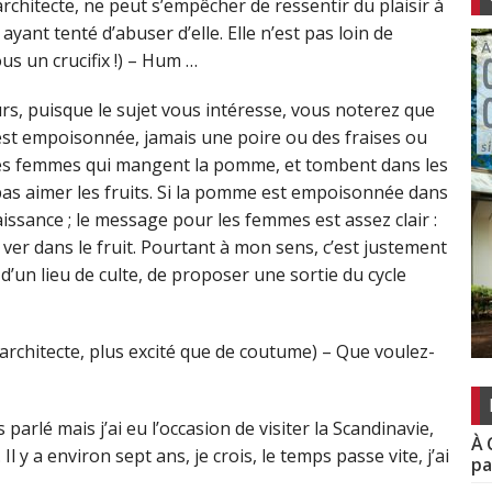
rchitecte, ne peut s’empêcher de ressentir du plaisir à
ayant tenté d’abuser d’elle. Elle n’est pas loin de
us un crucifix !) – Hum …
eurs, puisque le sujet vous intéresse, vous noterez que
 est empoisonnée, jamais une poire ou des fraises ou
 des femmes qui mangent la pomme, et tombent dans les
as aimer les fruits. Si la pomme est empoisonnée dans
aissance ; le message pour les femmes est assez clair :
le ver dans le fruit. Pourtant à mon sens, c’est justement
n d’un lieu de culte, de proposer une sortie du cycle
l’architecte, plus excité que de coutume) – Que voulez-
parlé mais j’ai eu l’occasion de visiter la Scandinavie,
À 
Il y a environ sept ans, je crois, le temps passe vite, j’ai
pa