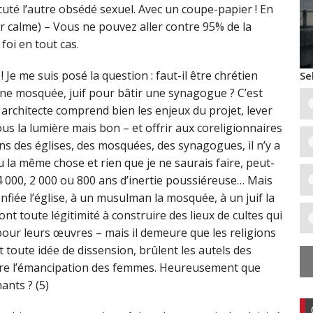
écuté l’autre obsédé sexuel. Avec un coupe-papier ! En
 calme) – Vous ne pouvez aller contre 95% de la
foi en tout cas.
Je me suis posé la question : faut-il être chrétien
Se
ne mosquée, juif pour bâtir une synagogue ? C’est
architecte comprend bien les enjeux du projet, lever
us la lumière mais bon – et offrir aux coreligionnaires
lans des églises, des mosquées, des synagogues, il n’y a
u la même chose et rien que je ne saurais faire, peut-
 4 000, 2 000 ou 800 ans d’inertie poussiéreuse… Mais
onfiée l’église, à un musulman la mosquée, à un juif la
ont toute légitimité à construire des lieux de cultes qui
 pour leurs œuvres – mais il demeure que les religions
 toute idée de dissension, brûlent les autels des
ntre l’émancipation des femmes. Heureusement que
ants ? (5)