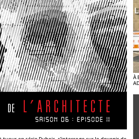
À 
AD
t tueur en série Dubois, s’interroge sur le devenir de