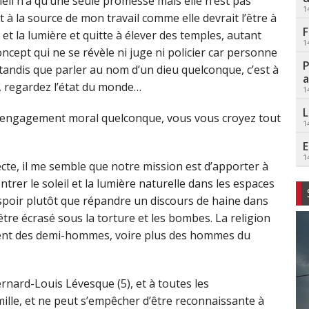
soleil n’a qu’une seule promesse mais elle n’est pas
1
t à la source de mon travail comme elle devrait l’être à
F
 et la lumière et quitte à élever des temples, autant
1
ept qui ne se révèle ni juge ni policier car personne
P
 tandis que parler au nom d’un dieu quelconque, c’est à
a
e, regardez l’état du monde…
1
L
un engagement moral quelconque, vous vous croyez tout
1
E
1
ecte, il me semble que notre mission est d’apporter à
ntrer le soleil et la lumière naturelle dans les espaces
espoir plutôt que répandre un discours de haine dans
 être écrasé sous la torture et les bombes. La religion
ent des demi-hommes, voire plus des hommes du
rnard-Louis Lévesque (5), et à toutes les
mille, et ne peut s’empêcher d’être reconnaissante à