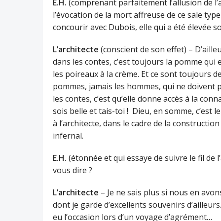
E.H.
(comprenant parfaitement l’allusion de l’a
l’évocation de la mort affreuse de ce sale type 
concourir avec Dubois, elle qui a été élevée so
L’architecte
(conscient de son effet) – D’aill
dans les contes, c’est toujours la pomme qui
les poireaux à la crème. Et ce sont toujours
pommes, jamais les hommes, qui ne doivent p
les contes, c’est qu’elle donne accès à la conn
sois belle et tais-toi ! Dieu, en somme, c’est 
à l’architecte, dans le cadre de la constructio
infernal.
E.H.
(étonnée et qui essaye de suivre le fil de 
vous dire ?
L’architecte
– Je ne sais plus si nous en avons 
dont je garde d’excellents souvenirs d’ailleurs. 
eu l’occasion lors d’un voyage d’agrément…