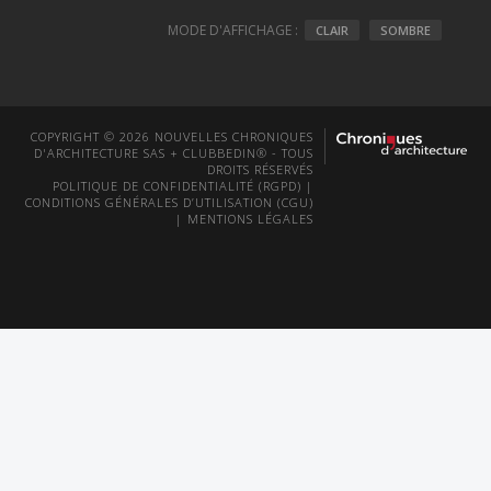
MODE D'AFFICHAGE :
CLAIR
SOMBRE
COPYRIGHT © 2026 NOUVELLES CHRONIQUES
D'ARCHITECTURE SAS + CLUBBEDIN® - TOUS
DROITS RÉSERVÉS
POLITIQUE DE CONFIDENTIALITÉ (RGPD)
|
CONDITIONS GÉNÉRALES D’UTILISATION (CGU)
|
MENTIONS LÉGALES