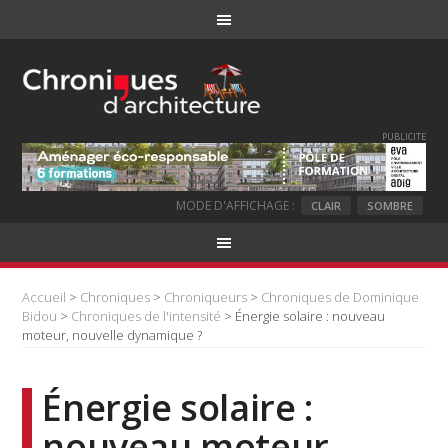
PUBLICITE
MODE D'AFFICHAGE :
CLAIR
SOMBRE
Accueil
>
Chroniques
>
Chroniqueurs
>
Chroniques de Dominique
Bidou
>
Chroniques de l'intensité
> Énergie solaire : nouveau
moteur, nouvelle dynamique ?
Énergie solaire :
nouveau moteur,