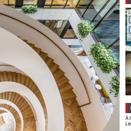
À 
Lé