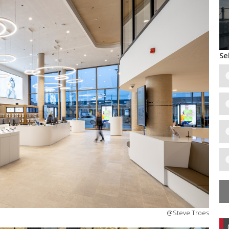
Se
@Steve Troes