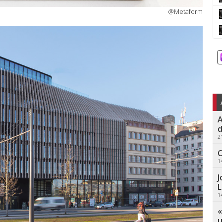
@Metaform
A
d
2
C
1
J
L
1
«
u