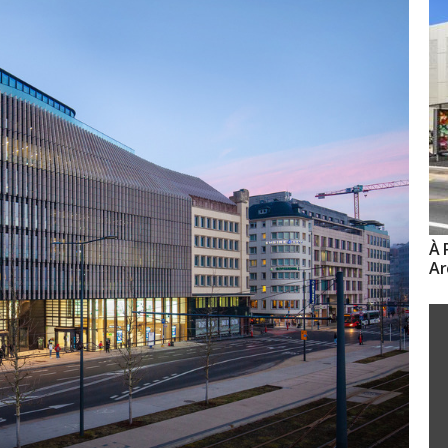
À 
Ar