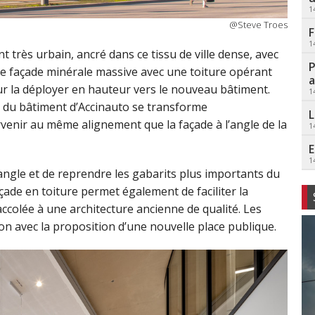
1
@Steve Troes
F
1
très urbain, ancré dans ce tissu de ville dense, avec
P
ne façade minérale massive avec une toiture opérant
a
ur la déployer en hauteur vers le nouveau bâtiment.
1
ture du bâtiment d’Accinauto se transforme
L
venir au même alignement que la façade à l’angle de la
1
E
1
angle et de reprendre les gabarits plus importants du
açade en toiture permet également de faciliter la
ccolée à une architecture ancienne de qualité. Les
ion avec la proposition d’une nouvelle place publique.