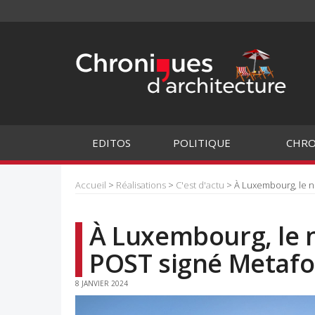
EDITOS
POLITIQUE
CHRO
Accueil
>
Réalisations
>
C'est d'actu
> À Luxembourg, le n
À Luxembourg, le 
POST signé Metaf
8 JANVIER 2024