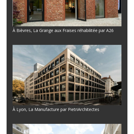
À Bièvres, La Grange aux Fraises réhabilitée par A26
À Lyon, La Manufacture par PietriArchitectes