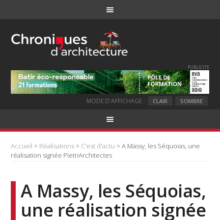
PUBLICITE
MODE D'AFFICHAGE :
CLAIR
SOMBRE
Accueil
>
Réalisations
>
C'est d'actu
> A Massy, les Séquoias, une
réalisation signée PietriArchitectes
A Massy, les Séquoias,
une réalisation signée