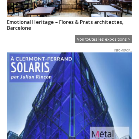
XT
Emotional Heritage – Flores & Prats architectes,
Ce
Barcelone
Voir toutes les expositions >
INFOMERCIAL