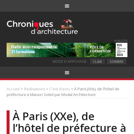
PUBLICITE
MODE D'AFFICHAGE :
CLAIR
SOMBRE
Accueil
>
Réalisations
>
C'est d'actu
> À Paris (XXe), de l’hôtel de
préfecture à Maison Soleil par Modal Architecture
À Paris (XXe), de
l’hôtel de préfecture à