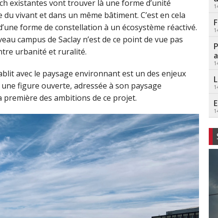
ech existantes vont trouver là une forme d’unité
1
 du vivant et dans un même bâtiment. C’est en cela
F
’une forme de constellation à un écosystème réactivé.
1
eau campus de Saclay n’est de ce point de vue pas
P
ntre urbanité et ruralité.
a
1
établit avec le paysage environnant est un des enjeux
L
r une figure ouverte, adressée à son paysage
1
la première des ambitions de ce projet.
E
1