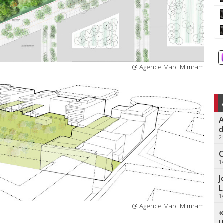
@ Agence Marc Mimram
A
d
2
C
1
J
L
1
@ Agence Marc Mimram
«
u