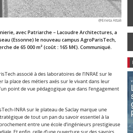
@Erieta Attali
ierie, avec Patriarche – Lacoudre Architectures, a
laiseau (Essonne) le nouveau campus AgroParisTech,
erche de 65 000 m² (coût : 165 M€). Communiqué.
sTech associé à des laboratoires de l’INRAE sur le
 la place des métiers axés sur le vivant dans leur
 d’un point de vue pédagogique que dans l’engagement
sTech-INRA sur le plateau de Saclay marque une
tratégique de tout un pan du savoir essentiel à la
pprochement entre une école d’ingénieurs prestigieuse
ale. Et enfin, celle d’une ouverture sur des savoirs