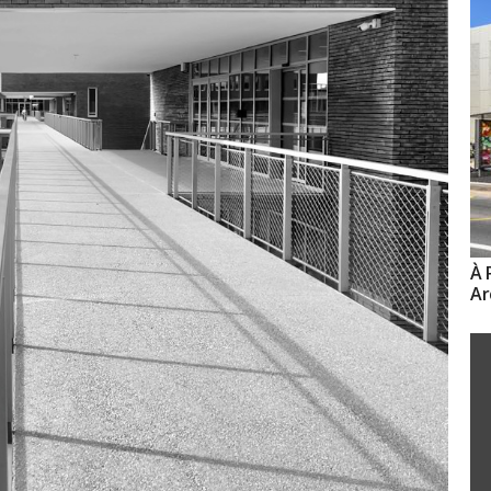
À 
Ar