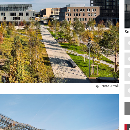
Se
@Erieta Attali