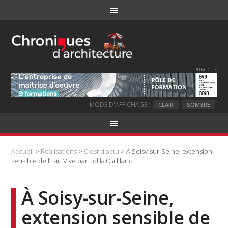
PUBLICITE
MODE D'AFFICHAGE :
CLAIR
SOMBRE
Accueil
>
Réalisations
>
C'est d'actu
> À Soisy-sur-Seine, extension
sensible de l’Eau Vive par Tolila+Gilliland
À Soisy-sur-Seine,
extension sensible de