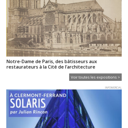
Notre-Dame de Paris, des bâtisseurs aux
Un
restaurateurs à la Cité de l’architecture
Voir toutes les expositions >
INFOMERCIAL