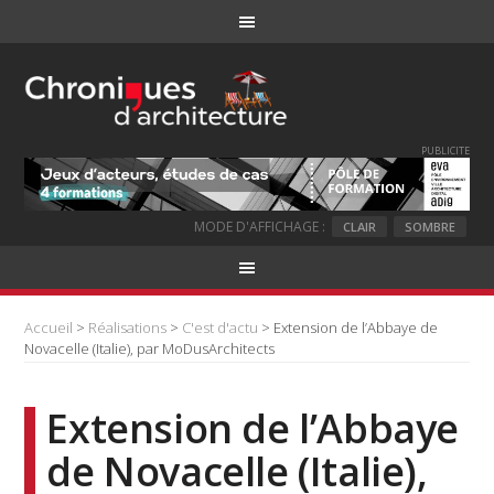
PUBLICITE
MODE D'AFFICHAGE :
CLAIR
SOMBRE
Accueil
>
Réalisations
>
C'est d'actu
> Extension de l’Abbaye de
Novacelle (Italie), par MoDusArchitects
Extension de l’Abbaye
de Novacelle (Italie),