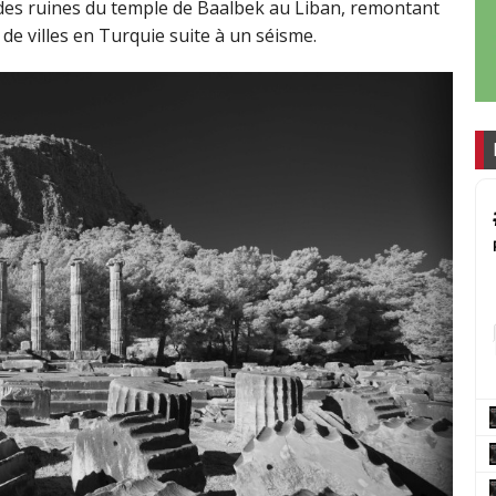
s des ruines du temple de Baalbek au Liban, remontant
 de villes en Turquie suite à un séisme.