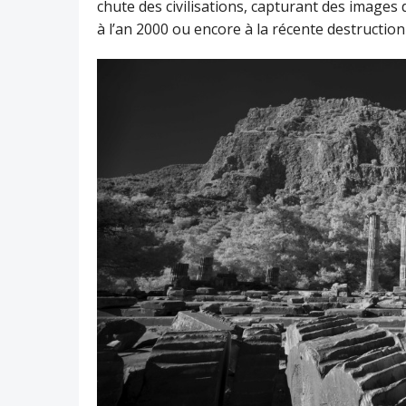
chute des civilisations, capturant des image
à l’an 2000 ou encore à la récente destruction