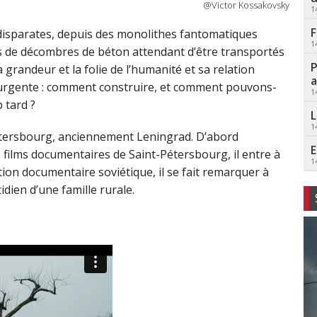
@Victor Kossakovsky
1
F
s disparates, depuis des monolithes fantomatiques
1
ues de décombres de béton attendant d’être transportés
P
la grandeur et la folie de l’humanité et sa relation
a
 urgente : comment construire, et comment pouvons-
1
 tard ?
L
1
étersbourg, anciennement Leningrad. D’abord
E
 films documentaires de Saint-Pétersbourg, il entre à
1
ition documentaire soviétique, il se fait remarquer à
idien d’une famille rurale.