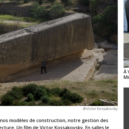
À 
Mi
@Victor Kossakovsky
 nos modèles de construction, notre gestion des
ecture. Un film de Victor Kossakovsky. En salles le