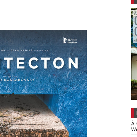
À 
Wo