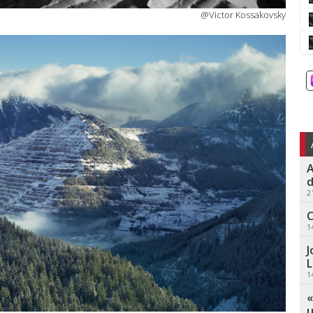
@Victor Kossakovsky
A
d
2
C
1
J
L
1
«
u