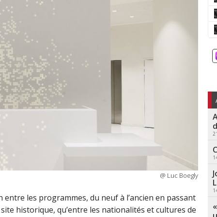
A
d
2
C
1
J
@ Luc Boegly
L
1
n entre les programmes, du neuf à l’ancien en passant
«
site historique, qu’entre les nationalités et cultures de
u