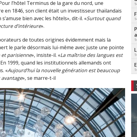
 Pour l’hôtel Terminus de la gare du nord, une
1
 en 1846, son client était un investisseur thaïlandais
F
s’amuse bien avec les hôtels», dit-il. «
Surtout quand
1
ecture d’intérieure
».
P
a
aborateurs de toutes origines évidemment mais la
1
enert le parle désormais lui-même avec juste une pointe
L
 et parisienne
», insiste-il. «
La maîtrise des langues est
1
il. En 1999, quand les institutionnels allemands ont
E
s. «
Aujourd’hui la nouvelle génération est beaucoup
1
et avantage
», se marre-t-il