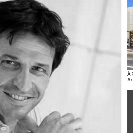
À 
Ar