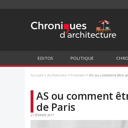
EDITOS
POLITIQUE
CHRO
Accueil
>
Architectes
>
Portraits
> AS ou comment être arc
AS ou comment êtr
de Paris
21 FÉVRIER 2017