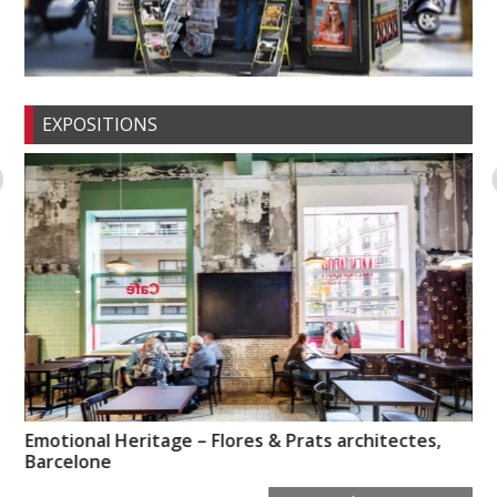
EXPOSITIONS
Emotional Heritage – Flores & Prats architectes,
Pi
Barcelone
l’