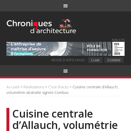
PUBLICITE
MODE D'AFFICHAGE :
CLAIR
SOMBRE
Accueil
>
Réalisations
>
C'est d'actu
> Cuisine centrale d’Allauch,
volumétrie abstraite signée Combas
Cuisine centrale
d’Allauch, volumétrie