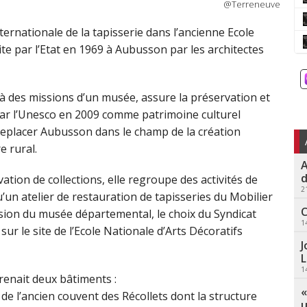
@Terreneuve
internationale de la tapisserie dans l’ancienne Ecole
te par l’Etat en 1969 à Aubusson par les architectes
elà des missions d’un musée, assure la préservation et
 par l’Unesco en 2009 comme patrimoine culturel
 replacer Aubusson dans le champ de la création
e rural.
A
d
ation de collections, elle regroupe des activités de
2
u’un atelier de restauration de tapisseries du Mobilier
C
nsion du musée départemental, le choix du Syndicat
1
sur le site de l’Ecole Nationale d’Arts Décoratifs
J
L
1
renait deux bâtiments :
«
e l’ancien couvent des Récollets dont la structure
u