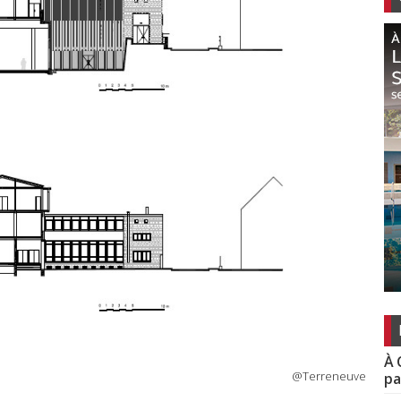
À 
@Terreneuve
pa