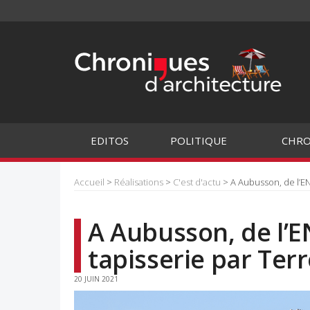
EDITOS
POLITIQUE
CHRO
Accueil
>
Réalisations
>
C'est d'actu
> A Aubusson, de l’EN
A Aubusson, de l’EN
tapisserie par Ter
20 JUIN 2021