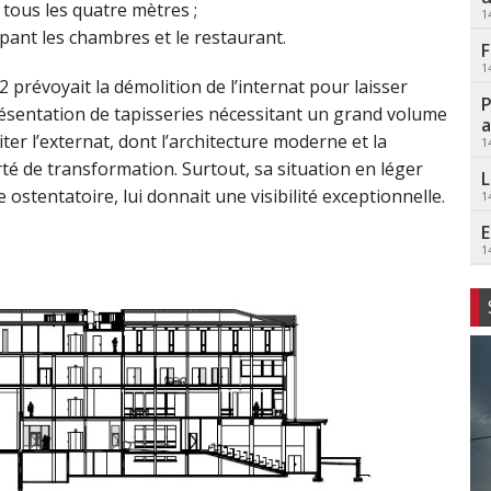
 tous les quatre mètres ;
1
upant les chambres et le restaurant.
F
1
 prévoyait la démolition de l’internat pour laisser
P
résentation de tapisseries nécessitant un grand volume
a
er l’externat, dont l’architecture moderne et la
1
té de transformation. Surtout, sa situation en léger
L
 ostentatoire, lui donnait une visibilité exceptionnelle.
1
E
1