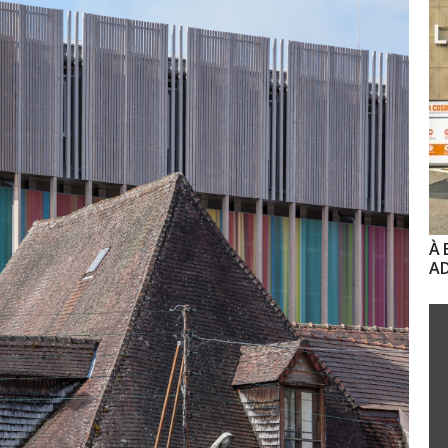
À 
AD