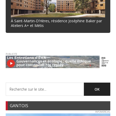
À Saint-Martin-D’Hères, résidence Joséphine Baker par
Ateliers A+ et Métis
PUBLICITE
GANTOIS
INFOMERCIAL