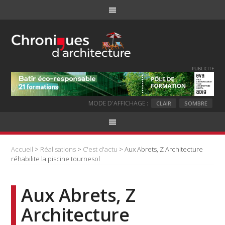
PUBLICITE
MODE D'AFFICHAGE :
CLAIR
SOMBRE
Accueil
>
Réalisations
>
C'est d'actu
> Aux Abrets, Z Architecture
réhabilite la piscine tournesol
Aux Abrets, Z
Architecture