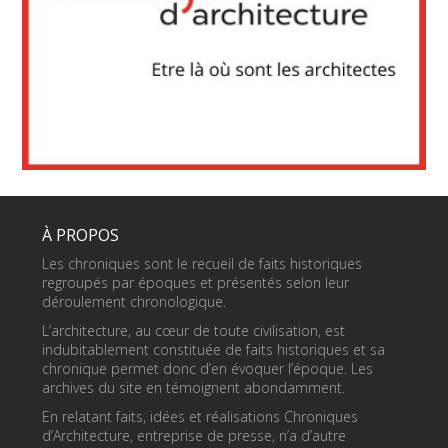
À PROPOS
Les chroniques sont le recueil de faits historiques
regroupés par époques et présentés selon leur
déroulement chronologique.
L’architecture, au cœur de toute civilisation, est
indubitablement constituée de faits historiques et sa
chronique permet donc d’en évoquer l’époque. Les
archives du site en témoignent abondamment.
En relatant faits, idées et réalisations Chroniques
d’Architecture, entreprise de presse, n’a d’autre