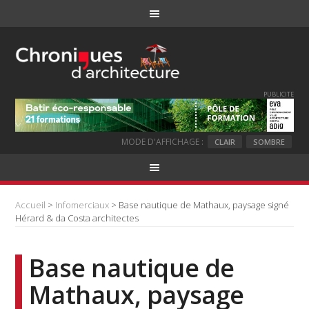
PUBLICITE
MODE D'AFFICHAGE :
CLAIR
SOMBRE
Accueil
>
Infomerciaux
> Base nautique de Mathaux, paysage signé
Hérard & da Costa architectes
Base nautique de
Mathaux, paysage