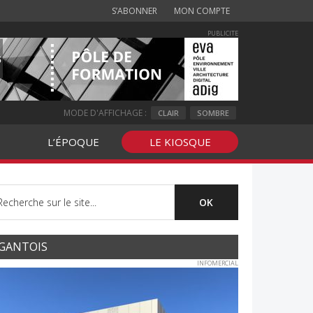
S’ABONNER
MON COMPTE
PUBLICITE
MODE D'AFFICHAGE :
CLAIR
SOMBRE
L’ÉPOQUE
LE KIOSQUE
GANTOIS
INFOMERCIAL