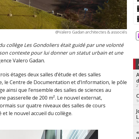
@Valero Gadan architectes & associés
 du collège Les Gondoliers était guidé par une volonté
son contexte pour lui donner un statut urbain et une
agence Valero Gadan.
ois étages deux salles d’étude et des salles
A
d
, le Centre de Documentation et d’Information, le pôle
2
ge ainsi que l’ensemble des salles de sciences au
C
une passerelle de 200 m². Le nouvel externat,
1
ésormais sur quatre niveaux des salles de cours
J
 et le nouvel accueil du collège.
L
1
«
u