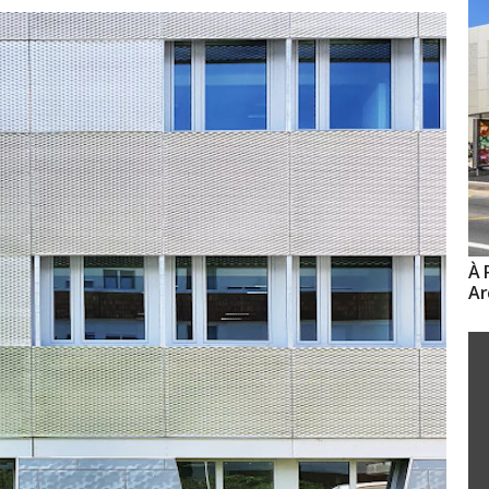
À 
Ar