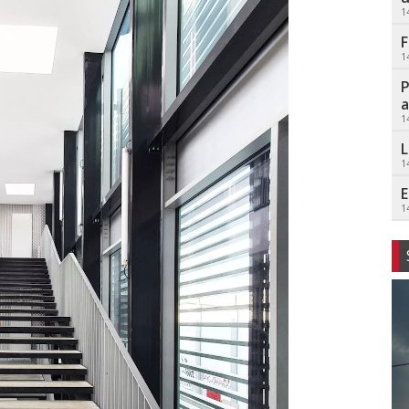
1
F
1
P
a
1
L
1
E
1