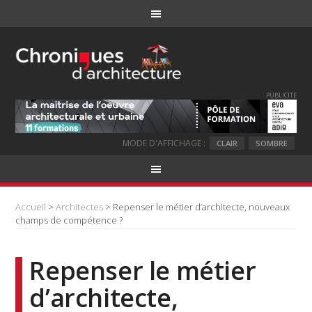
PUBLICITE
MODE D'AFFICHAGE :
CLAIR
SOMBRE
Accueil
>
Architectes
> Repenser le métier d’architecte, nouveaux
champs de compétence ?
Repenser le métier
d’architecte,