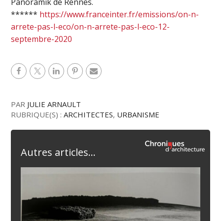
Panoramik de Rennes.
******
https://www.franceinter.fr/emissions/on-n-
arrete-pas-l-eco/on-n-arrete-pas-l-eco-12-
septembre-2020
PAR
JULIE ARNAULT
RUBRIQUE(S) :
ARCHITECTES
,
URBANISME
Autres articles...