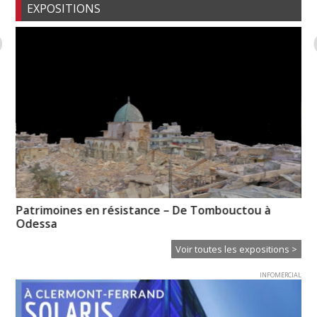
EXPOSITIONS
Patrimoines en résistance – De Tombouctou à
Ch
Odessa
in
Voir toutes les expositions >
INFOMERCIAL