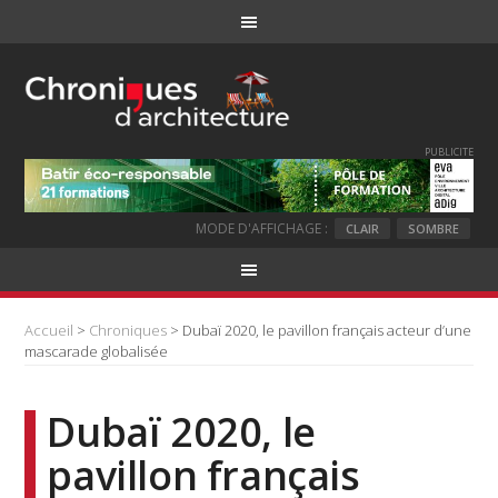
PUBLICITE
MODE D'AFFICHAGE :
CLAIR
SOMBRE
Accueil
>
Chroniques
> Dubaï 2020, le pavillon français acteur d’une
mascarade globalisée
Dubaï 2020, le
pavillon français