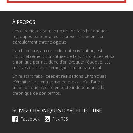
À PROPOS
Les chroniques sont le recueil de faits historiques
regroupés par époques et présentés selon leur
déroulement chronologique.
L’architecture, au cœur de toute civilisation, est
indubitablement constituée de faits historiques et sa
chronique permet donc d’en évoquer l’époque. Les
archives du site en témoignent abondamment.
En relatant faits, idées et réalisations Chroniques
d’Architecture, entreprise de presse, n’a d’autre
ambition que d’écrire en toute indépendance la
chronique de son temps.
SUIVEZ CHRONIQUES D’ARCHITECTURE
Facebook
Flux RSS