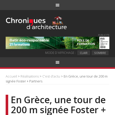
PUBLICITE
MODE D'AFFICHAGE :
CLAIR
SOMBRE
Accueil
>
Réalisations
>
C'est d'actu
> En Grèce, une tour de 200 m
signée Foster + Partners
En Grèce, une tour de
200 m signée Foster +