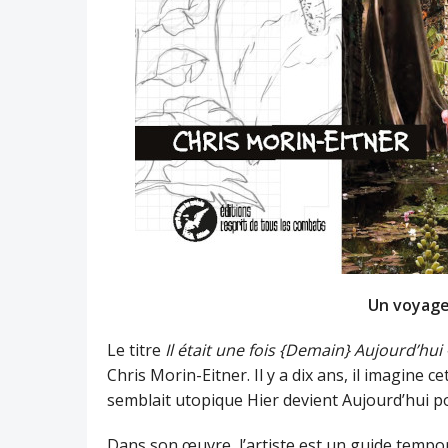
Un voyage
Le titre
Il était une fois {Demain} Aujourd’hui 
Chris Morin-Eitner. Il y a dix ans, il imagine c
semblait utopique Hier devient Aujourd’hui po
Dans son œuvre, l’artiste est un guide tempore