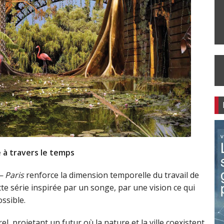
 à travers le temps
– Paris
renforce la dimension temporelle du travail de
ette série inspirée par un songe, par une vision ce qui
ssible.
l, projetant un futur où la nature et la ville coexistent