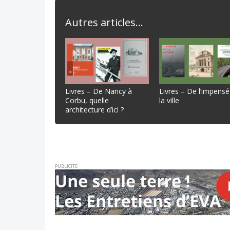
Autres articles...
Livres – De Nancy à
Livres – De l’impensé
Corbu, quelle
la ville
architecture d’ici ?
PUBLICITE