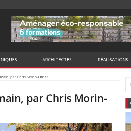
NIQUES
ARCHITECTES
RÉALISATIONS
demain, par Chris Morin-Eitner
emain, par Chris Morin-