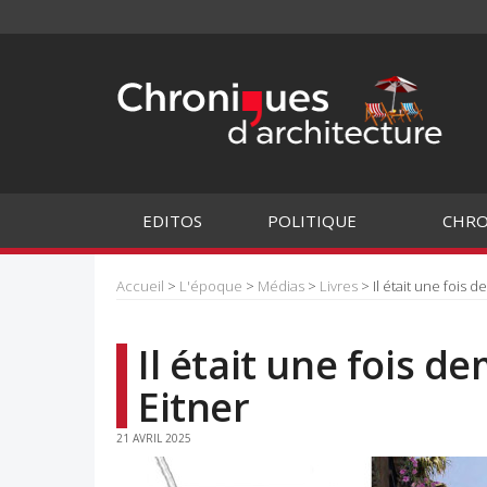
EDITOS
POLITIQUE
CHRO
Accueil
>
L'époque
>
Médias
>
Livres
> Il était une fois 
Il était une fois d
Eitner
21 AVRIL 2025