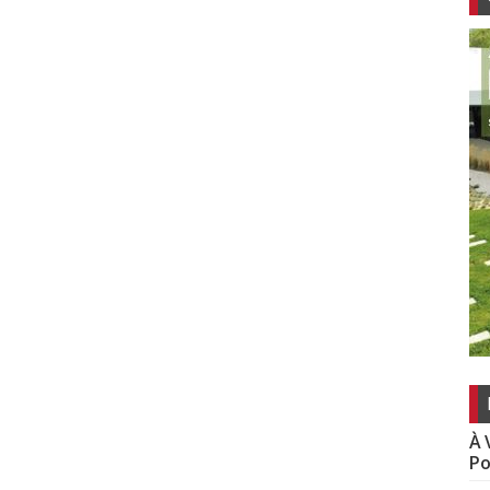
À 
Po