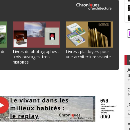
 de
Livres de photographes :
Livres : plaidoyers pour
trois ouvrages, trois
une architecture vivante
histoires
A
d
2
C
1
J
L
1
«
u