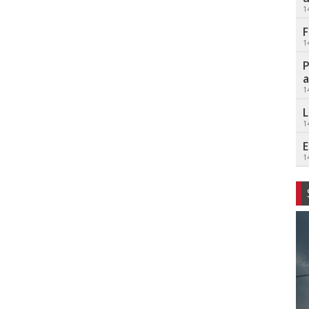
1
F
1
P
a
1
L
1
E
1