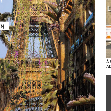
À 
AD