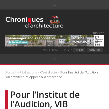
PUBLICITE
MODE D'AFFICHAGE :
CLAIR
SOMBRE
Accueil
>
Réalisations
>
C'est d'actu
> Pour l’Institut de l’Audition,
VIB architecture appelle à la différence
Pour l’Institut de
l’Audition, VIB