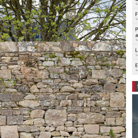
1
F
1
P
a
1
L
1
E
1