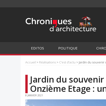
EDITOS
POLITIQUE
CHRO
Accueil
>
Réalisations
>
C'est d'actu
> Jardin du souvenir
Jardin du souvenir 
Onzième Etage : u
8 JANVIER 2021