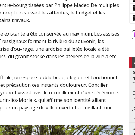
centre-bourg tissées par Philippe Madec. De multiples
conception suivant les attentes, le budget et les
tains travaux.
rre existante a été conservée au maximum. Les assises
Tressignaux forment la rivière du souvenir, les
trise d’ouvrage, une ardoise pailletée locale a été
s, du granit stocké dans les ateliers de la ville a été
A
icile, un espace public beau, élégant et fonctionnel
d
2
t précaution ces instants douloureux. Concilier
joyeux et vivant avec le recueillement d’une cérémonie.
C
1
rin-lès-Morlaix, qui affirme son identité alliant
pour un paysage de ville ouvert et accueillant, une
J
L
1
«
u