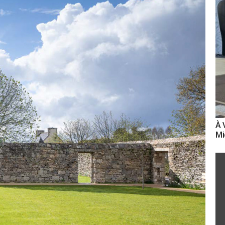
À 
Mi