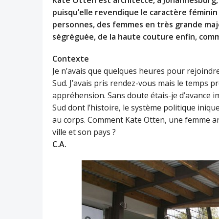
Kate Otten est architecte, à Johannesburg,
puisqu’elle revendique le caractère fémini
personnes, des femmes en très grande major
ségréguée, de la haute couture enfin, comm
Contexte
Je n’avais que quelques heures pour rejoindre
Sud. J’avais pris rendez-vous mais le temps p
appréhension. Sans doute étais-je d’avance i
Sud dont l’histoire, le système politique inique
au corps. Comment Kate Otten, une femme arch
ville et son pays ?
C.A.