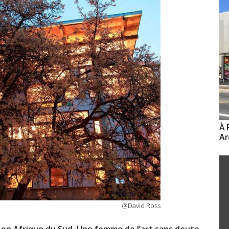
À 
Ar
@David Ross