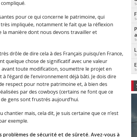
t compliqué.
1
F
santes pour ce qui concerne le patrimoine, qui
1
très impliquée, notamment le fait que la réflexion
P
 la manière dont nous devons travailler et
a
1
L
 très drôle de dire cela à des Français puisqu’en France,
1
t quelque chose de significatif avec une valeur
E
, avant toute modification, soumettre le projet en
1
à l’égard de l’environnement déjà bâti. Je dois dire
e respect pour notre patrimoine et, à bien des
réalisées par des cowboys (certains ne font que ce
p de gens sont frustrés aujourd’hui.
chantier mais, cela dit, je suis certaine que ce n’est
par exemple.
es problèmes de sécurité et de sûreté. Avez-vous à