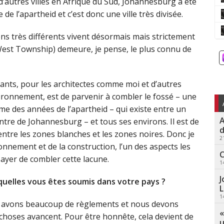
’autres villes en Afrique du Sud, Johannesburg a été
e l’apartheid et c’est donc une ville très divisée.
gens très différents vivent désormais mais strictement
est Township) demeure, je pense, le plus connu de
tants, pour les architectes comme moi et d’autres
ironnement, est de parvenir à combler le fossé – une
me des années de l’apartheid – qui existe entre un
A
ntre de Johannesburg – et tous ses environs. Il est de
d
ir entre les zones blanches et les zones noires. Donc je
2
onnement et de la construction, l’un des aspects les
C
sayer de combler cette lacune.
1
J
quelles vous êtes soumis dans votre pays ?
L
1
us avons beaucoup de règlements et nous devons
«
choses avancent. Pour être honnête, cela devient de
u