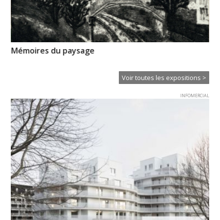
Mémoires du paysage
No
re
Voir toutes les expositions >
INFOMERCIAL