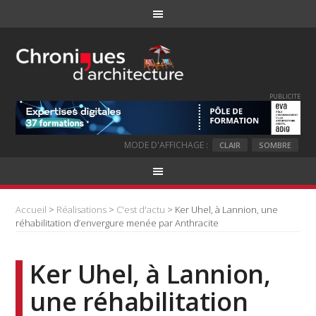
PUBLICITE
MODE D'AFFICHAGE :
CLAIR
SOMBRE
Accueil
>
Réalisations
>
C'est d'actu
> Ker Uhel, à Lannion, une
réhabilitation d’envergure menée par Anthracite
Ker Uhel, à Lannion,
une réhabilitation