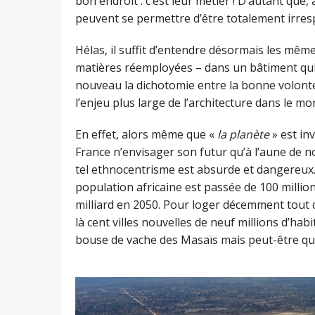
bon endroit : c’est leur métier ! D’autant que, 
peuvent se permettre d’être totalement irres
Hélas, il suffit d’entendre désormais les même
matières réemployées – dans un bâtiment qui
nouveau la dichotomie entre la bonne volonté 
l’enjeu plus large de l’architecture dans le m
En effet, alors même que «
la planète
» est i
France n’envisager son futur qu’à l’aune de no
tel ethnocentrisme est absurde et dangereux.
population africaine est passée de 100 million
milliard en 2050. Pour loger décemment tout ce
là cent villes nouvelles de neuf millions d’hab
bouse de vache des Masaïs mais peut-être que