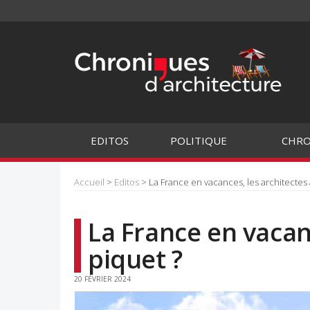
EDITOS
POLITIQUE
CHRO
Accueil
>
Editos
> La France en vacances, les architectes 
La France en vacan
piquet ?
20 FÉVRIER 2024