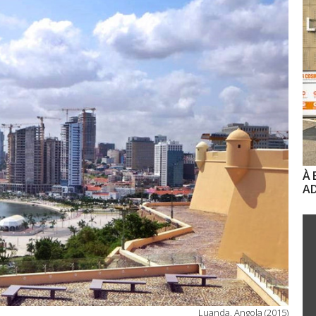
À 
AD
Luanda, Angola (2015)