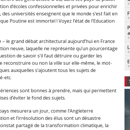
1
ation d’écoles confessionnelles et privées pour enrichir
F
, des universités enseignent que le monde s’est fait en
1
e que Poutine est immortel ! Voyez l’état de l’Education
P
a
1
re – le grand débat architectural aujourd’hui en France
L
uction neuve, laquelle ne représente qu’un pourcentage
1
estion de savoir s’il faut détruire ou garder les
E
e reconstruire ou non la ville sur elle-même, le mot-
1
ques auxquelles s’ajoutent tous les sujets de
é-etc.
périences sont bonnes à prendre, mais qui permettent
ses d’éviter le fond des sujets.
 Le pays mesurera un jour, comme l’Angleterre
tion et l’irrésolution des élus sont un désastre
u constat partagé de la transformation climatique, la