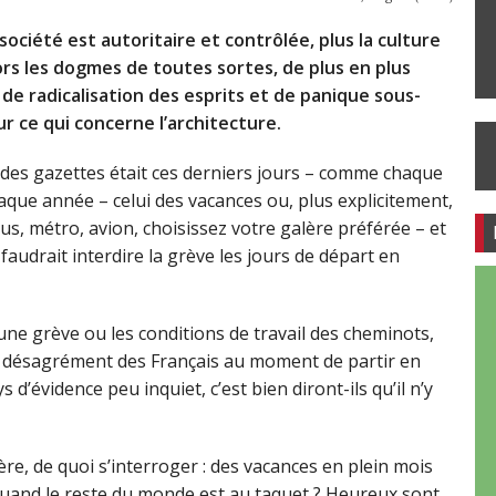
société est autoritaire et contrôlée, plus la culture
ors les dogmes de toutes sortes, de plus en plus
 de radicalisation des esprits et de panique sous-
r ce qui concerne l’architecture.
t des gazettes était ces derniers jours – comme chaque
que année – celui des vacances ou, plus explicitement,
bus, métro, avion, choisissez votre galère préférée – et
faudrait interdire la grève les jours de départ en
 une grève ou les conditions de travail des cheminots,
du désagrément des Français au moment de partir en
s d’évidence peu inquiet, c’est bien diront-ils qu’il n’y
ère, de quoi s’interroger : des vacances en plein mois
quand le reste du monde est au taquet ? Heureux sont