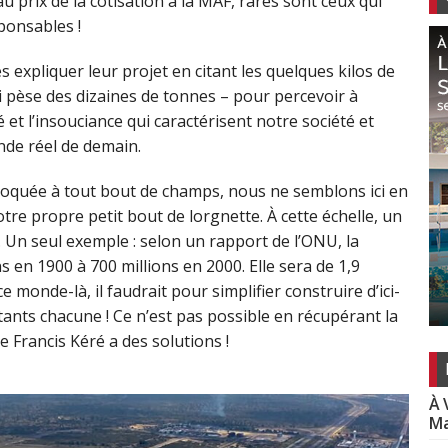
au prix de la cotisation à la MAF, rares sont ceux qui
ponsables !
s expliquer leur projet en citant les quelques kilos de
 pèse des dizaines de tonnes – pour percevoir à
et l’insouciance qui caractérisent notre société et
onde réel de demain.
nvoquée à tout bout de champs, nous ne semblons ici en
tre propre petit bout de lorgnette. À cette échelle, un
 Un seul exemple : selon un rapport de l’ONU, la
s en 1900 à 700 millions en 2000. Elle sera de 1,9
 monde-là, il faudrait pour simplifier construire d’ici-
itants chacune ! Ce n’est pas possible en récupérant la
 Francis Kéré a des solutions !
À 
Ma