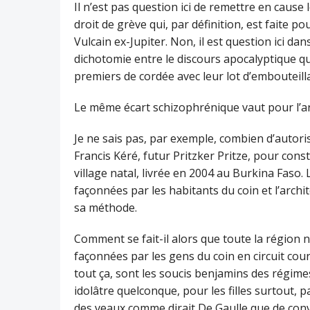
Il n’est pas question ici de remettre en cause 
droit de grève qui, par définition, est faite po
Vulcain ex-Jupiter. Non, il est question ici dan
dichotomie entre le discours apocalyptique qu
premiers de cordée avec leur lot d’embouteill
Le même écart schizophrénique vaut pour l’arc
Je ne sais pas, par exemple,
combien d’autori
Francis Kéré, futur Pritzker Pritze, pour cons
village natal, livrée en 2004 au Burkina Faso. 
façonnées par les habitants du coin et l’archit
sa méthode.
Comment se fait-il alors que toute la région 
façonnées par les gens du coin en circuit court 
tout ça, sont les soucis benjamins des régimes 
idolâtre quelconque, pour les filles surtout, p
des veaux comme dirait De Gaulle que de conva