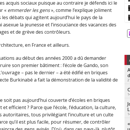
les acquis sociaux puisque au contraire je défends ici le
ur «
emmerder les gens
», comme l’explique joliment
s les débats qui agitent aujourd’hui le pays de la
i asexue la jeunesse et l’insouciance des vacances des
ages et de grève des contrôleurs.
hitecture, en France et ailleurs.
sations au début des années 2000 a dû demander
truire son premier bâtiment : l’école de Gando, son
A
L’ouvrage – pas le dernier – a été édifié en briques
d
ecte Burkinabé a fait la démonstration de la validité de
2
C
1
ne soit pas aujourd’hui couverte d’écoles en briques
J
et efficient ? Parce que l’école, l’éducation, la culture,
L
autoritaires, tous privilégiant l’inculture et un culte
1
arce qu’il est plus facile, pour résumer, de contrôler
«
u
incre des gens avisés. D’où, dans ces pays-là, plutôt