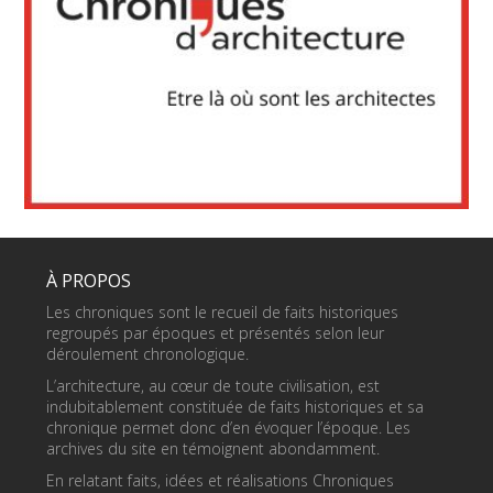
À PROPOS
Les chroniques sont le recueil de faits historiques
regroupés par époques et présentés selon leur
déroulement chronologique.
L’architecture, au cœur de toute civilisation, est
indubitablement constituée de faits historiques et sa
chronique permet donc d’en évoquer l’époque. Les
archives du site en témoignent abondamment.
En relatant faits, idées et réalisations Chroniques