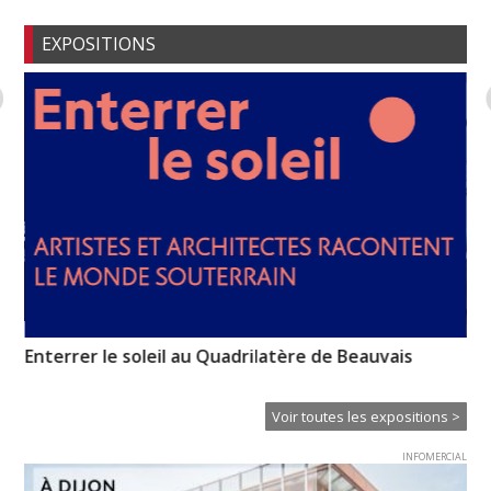
EXPOSITIONS
Un regard sur Brancusi
La
Voir toutes les expositions >
INFOMERCIAL