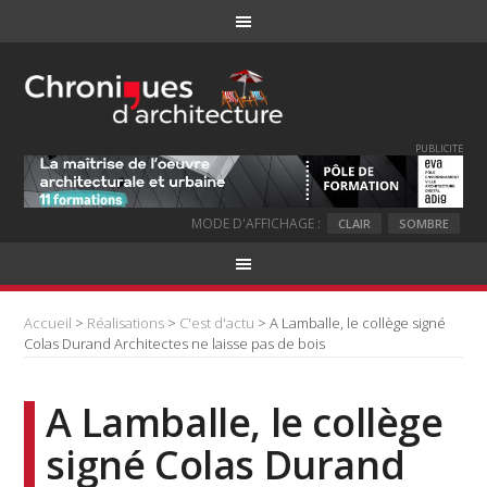
PUBLICITE
MODE D'AFFICHAGE :
CLAIR
SOMBRE
Accueil
>
Réalisations
>
C'est d'actu
> A Lamballe, le collège signé
Colas Durand Architectes ne laisse pas de bois
A Lamballe, le collège
signé Colas Durand