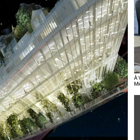
À 
Mi