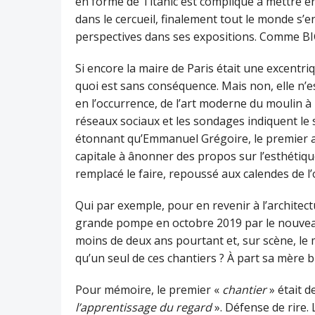
en forme de Titanic est compliqué à mettre e
dans le cercueil, finalement tout le monde s’e
perspectives dans ses expositions. Comme BIG
Si encore la maire de Paris était une excentri
quoi est sans conséquence. Mais non, elle n’e
en l’occurrence, de l’art moderne du moulin à
réseaux sociaux et les sondages indiquent le s
étonnant qu’Emmanuel Grégoire, le premier a
capitale à ânonner des propos sur l’esthétique
remplacé le faire, repoussé aux calendes de l’
Qui par exemple, pour en revenir à l’architect
grande pompe en octobre 2019 par le nouveau m
moins de deux ans pourtant et, sur scène, le m
qu’un seul de ces chantiers ? À part sa mère 
Pour mémoire, le premier «
chantier
» était d
l’apprentissage du regard
». Défense de rire. 