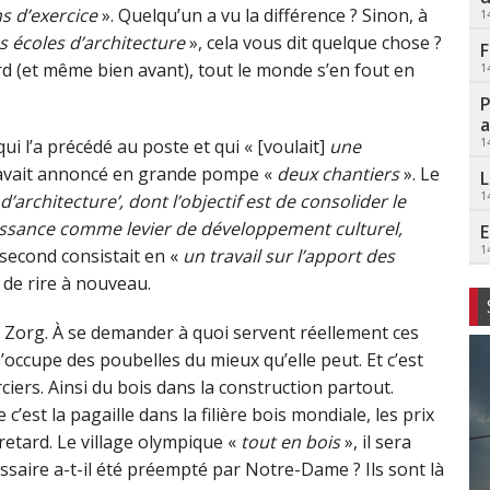
s d’exercice
». Quelqu’un a vu la différence ? Sinon, à
1
s écoles d’architecture
», cela vous dit quelque chose ?
F
rd (et même bien avant), tout le monde s’en fout en
1
P
a
1
 l’a précédé au poste et qui « [voulait]
une
, avait annoncé en grande pompe «
deux chantiers
». Le
L
1
r d’architecture’, dont l’objectif est de consolider le
issance comme levier de développement culturel,
E
1
 second consistait en «
un travail sur l’apport des
 de rire à nouveau.
 Zorg. À se demander à quoi servent réellement ces
’occupe des poubelles du mieux qu’elle peut. Et c’est
iers. Ainsi du bois dans la construction partout.
est la pagaille dans la filière bois mondiale, les prix
retard. Le village olympique «
tout en bois
», il sera
essaire a-t-il été préempté par Notre-Dame ? Ils sont là