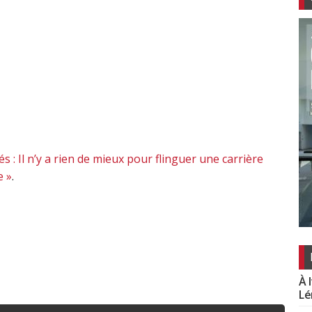
és : Il n’y a rien de mieux pour flinguer une carrière
e »
.
À 
Lé