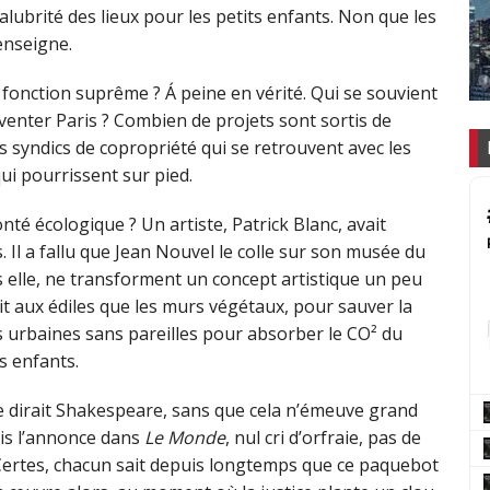
salubrité des lieux pour les petits enfants. Non que les
enseigne.
fonction suprême ? Á peine en vérité. Qui se souvient
venter Paris ? Combien de projets sont sortis de
es syndics de copropriété qui se retrouvent avec les
i pourrissent sur pied.
té écologique ? Un artiste, Patrick Blanc, avait
. Il a fallu que Jean Nouvel le colle sur son musée du
s elle, ne transforment un concept artistique un peu
it aux édiles que les murs végétaux, pour sauver la
êts urbaines sans pareilles pour absorber le CO² du
es enfants.
e dirait Shakespeare, sans que cela n’émeuve grand
uis l’annonce dans
Le Monde
, nul cri d’orfraie, pas de
Certes, chacun sait depuis longtemps que ce paquebot