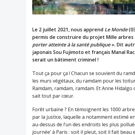
Le 2 juillet 2021, nous apprend
Le Monde
(03
permis de construire du projet Mille arbres 
porter atteinte à la santé publique
». Dit aut
japonais Sou Fujimoto et français Manal Rac
serait un bâtiment criminel !
Tout ça pour ça ! Chacun se souvient du ra
les murs végétaux, du ramdam pour les toitur
Ramdam, ramdam, ramdam. Et Anne Hidalgo qui
sait tout par cœur.
Forêt urbaine ? En témoignent les 1000 arbr
par la justice, laquelle a notamment estimé en
au-dessus de l’un des endroits les plus pollués 
journée’ à Paris : soit il pleut, soit il fait beau