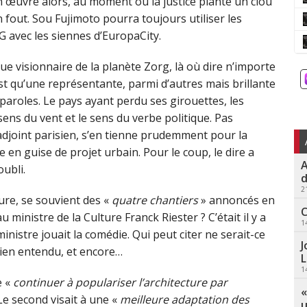
n œuvre alors, au moment où la justice plante un clou
n fout. Sou Fujimoto pourra toujours utiliser les
 avec les siennes d’EuropaCity.
que visionnaire de la planète Zorg, là où dire n’importe
st qu’une représentante, parmi d’autres mais brillante
 paroles. Le pays ayant perdu ses girouettes, les
ens du vent et le sens du verbe politique. Pas
djoint parisien, s’en tienne prudemment pour la
 en guise de projet urbain. Pour le coup, le dire a
A
oubli.
d
2
ure, se souvient des «
quatre chantiers
» annoncés en
C
inistre de la Culture Franck Riester ? C’était il y a
1
inistre jouait la comédie. Qui peut citer ne serait-ce
J
bien entendu, et encore…
L
1
e «
continuer à populariser l’architecture par
«
Le second visait à une «
meilleure adaptation des
u