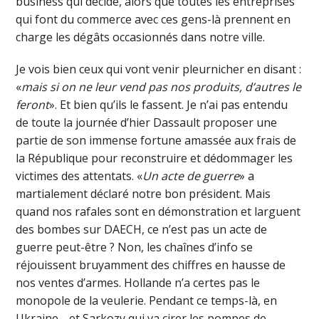
business qui décide, alors que toutes les entreprises
qui font du commerce avec ces gens-là prennent en
charge les dégâts occasionnés dans notre ville.
Je vois bien ceux qui vont venir pleurnicher en disant :
«
mais si on ne leur vend pas nos produits, d’autres le
feront
». Et bien qu’ils le fassent. Je n’ai pas entendu
de toute la journée d’hier Dassault proposer une
partie de son immense fortune amassée aux frais de
la République pour reconstruire et dédommager les
victimes des attentats. «
Un acte de guerre
» a
martialement déclaré notre bon président. Mais
quand nos rafales sont en démonstration et larguent
des bombes sur DAECH, ce n’est pas un acte de
guerre peut-être ? Non, les chaînes d’info se
réjouissent bruyamment des chiffres en hausse de
nos ventes d’armes. Hollande n’a certes pas le
monopole de la veulerie. Pendant ce temps-là, en
Ukraine… et Sarkozy qui va cirer les pompes de