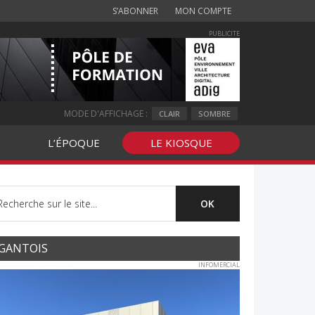
S’ABONNER
MON COMPTE
PUBLICITE
MODE D'AFFICHAGE :
CLAIR
SOMBRE
L’ÉPOQUE
LE KIOSQUE
GANTOIS
INFOMERCIAL