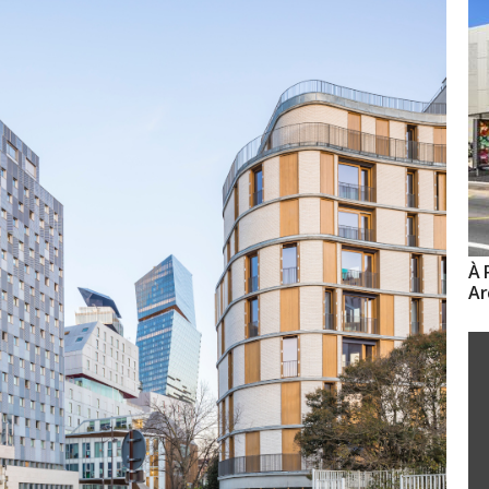
À 
Ar