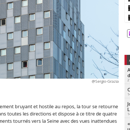
A
d
2
@Sergio-Grazia
C
1
J
ement bruyant et hostile au repos, la tour se retourne
L
ans toutes les directions et dispose à ce titre de quatre
1
ements tournés vers la Seine avec des vues inattendues
«
u