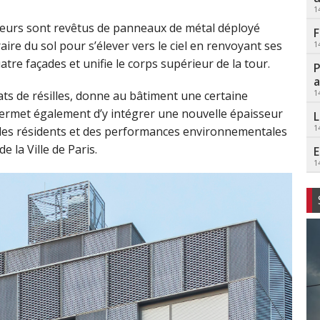
1
ieurs sont revêtus de panneaux de métal déployé
F
aire du sol pour s’élever vers le ciel en renvoyant ses
1
atre façades et unifie le corps supérieur de la tour.
P
a
1
ts de résilles, donne au bâtiment une certaine
permet également d’y intégrer une nouvelle épaisseur
L
1
r les résidents et des performances environnementales
e la Ville de Paris.
E
1