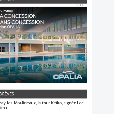
PUBLICITE
BRÈVES
Issy-les-Moulineaux, la tour Keïko, signée Loci
ima