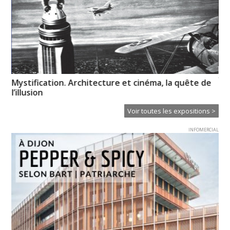
XT
Mystification. Architecture et cinéma, la quête de
Ce
l’illusion
Voir toutes les expositions >
INFOMERCIAL