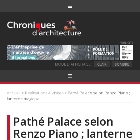
PUBLICITE
MODE D'AFFICHAGE :
CLAIR
SOMBRE
Accueil
>
Réalisations
>
Visites
> Pathé Palace selon Renzo Piano ;
lanterne magique…
Pathé Palace selon
Renzo Piano ; lanterne