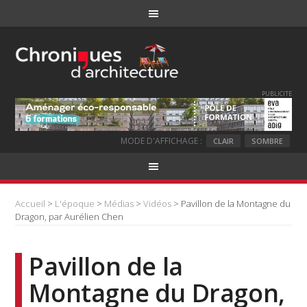
PUBLICITE
MODE D'AFFICHAGE :
CLAIR
SOMBRE
Accueil
>
L'époque
>
Médias
>
Vidéos
> Pavillon de la Montagne du
Dragon, par Aurélien Chen
Pavillon de la
Montagne du Dragon,