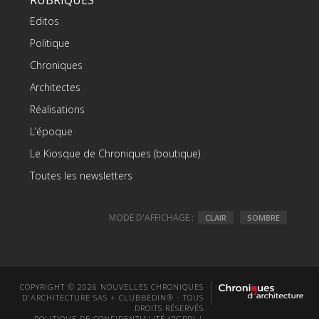
Editos
Politique
Chroniques
Architectes
Réalisations
L’époque
Le Kiosque de Chroniques (boutique)
Toutes les newsletters
MODE D'AFFICHAGE :
CLAIR
SOMBRE
COPYRIGHT © 2026 NOUVELLES CHRONIQUES
D'ARCHITECTURE SAS + CLUBBEDIN® - TOUS
DROITS RÉSERVÉS
POLITIQUE DE CONFIDENTIALITÉ (RGPD)
|