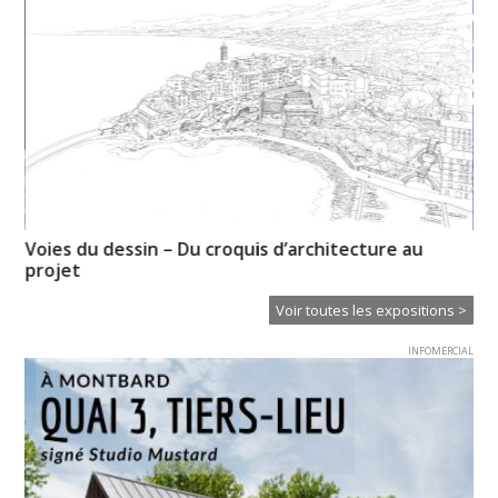
Voies du dessin – Du croquis d’architecture au
« 
projet
Voir toutes les expositions >
INFOMERCIAL