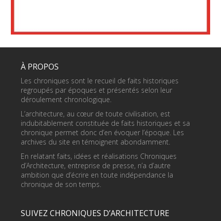
À PROPOS
Les chroniques sont le recueil de faits historiques
regroupés par époques et présentés selon leur
déroulement chronologique.
L’architecture, au cœur de toute civilisation, est
indubitablement constituée de faits historiques et sa
chronique permet donc d’en évoquer l’époque. Les
archives du site en témoignent abondamment.
En relatant faits, idées et réalisations Chroniques
d’Architecture, entreprise de presse, n’a d’autre
ambition que d’écrire en toute indépendance la
chronique de son temps.
SUIVEZ CHRONIQUES D’ARCHITECTURE