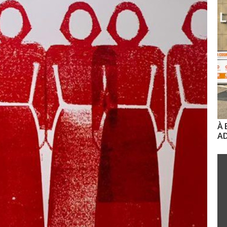
À 
AD