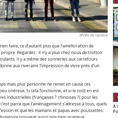
@Ville de Genève
 rien faire, ce d’autant plus que l’amélioration de
propre. Regardez : il n’y a plus chez nous de trottoir
ulants. Il y a même des sonneries aux carrefours
 donne aux riverains l’impression de vivre près d’un
mps mais plus personne ne remet en cause ces
néreux. Si cela fonctionne, et si le coût en est
ères industrielles (françaises ? chinoises ?) pour les
, c’est parce que l’aménagement s’adresse à tous, quels
À 
confession et que les mamans et papas avec poussettes
Po
bulatoire trouvent aussi cela bien pratique.