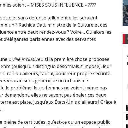
femmes soient « MISES SOUS INFLUENCE » ????
sotte et sans défense tellement elles seraient
mun ? Rachida Dati, ministre de la Culture et des
nfluence entre deux rendez-vous ? Voire… Ou alors les
et d’élégantes parisiennes avec des servantes
 une «
ville inclusive
» si la première chose proposée
 genre (puisqu’un distinguo désormais s’impose), leur
en Iran ou ailleurs, faut-il, pour leur propre sécurité
femmes
» au sens générique un urbanisme
solu le problème, leurs femmes ne voient même pas
leur demandent, elles ne savent pas épeler ces deux
terre est plate, jusqu’aux États-Unis d’ailleurs ! Grâce à
l.
 pleine de certitudes, qu’est-ce qu’un espace public