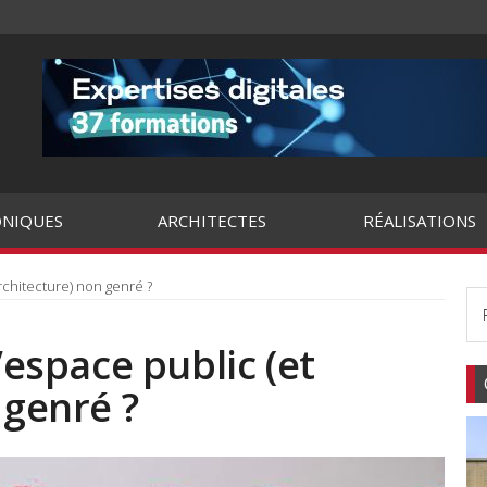
NIQUES
ARCHITECTES
RÉALISATIONS
architecture) non genré ?
l’espace public (et
 genré ?