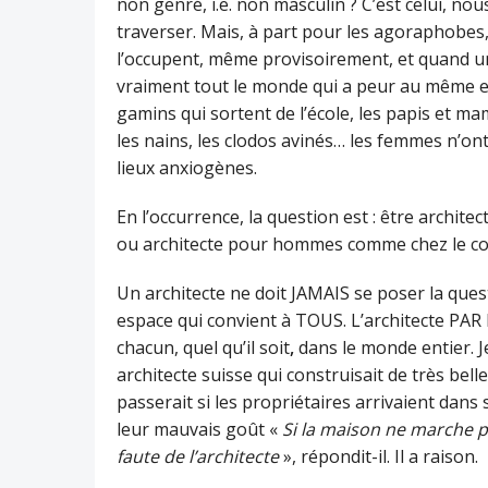
non genré, i.e. non masculin ? C’est celui, no
traverser. Mais, à part pour les agoraphobes, 
l’occupent, même provisoirement, et quand un
vraiment tout le monde qui a peur au même end
gamins qui sortent de l’école, les papis et mam
les nains, les clodos avinés… les femmes n’on
lieux anxiogènes.
En l’occurrence, la question est : être archit
ou architecte pour hommes comme chez le coi
Un architecte ne doit JAMAIS se poser la que
espace qui convient à TOUS. L’architecte PAR
chacun, quel qu’il soit
,
dans le monde entier. 
architecte suisse qui construisait de très bell
passerait si les propriétaires arrivaient dans
leur mauvais goût «
Si la maison ne marche p
faute de l’architecte
», répondit-il. Il a raison.