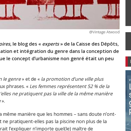
@Vintage Atwood
oires
, le blog des «
experts
» de la Caisse des Dépôts,
ipation et intégration du genre dans la conception de
 que le concept d’urbanisme non genré était un peu
on le genre
» et de «
la promotion d’une ville plus
deux phrases. «
Les femmes représentent 52 % de la
elles ne pratiquent pas la ville de la même manière
e
».
e la même manière que les hommes – sans doute n’ont-
 ne pratiquent-elles pas la piscine non plus de la
it l’expliquer n’importe quel(le) maître de