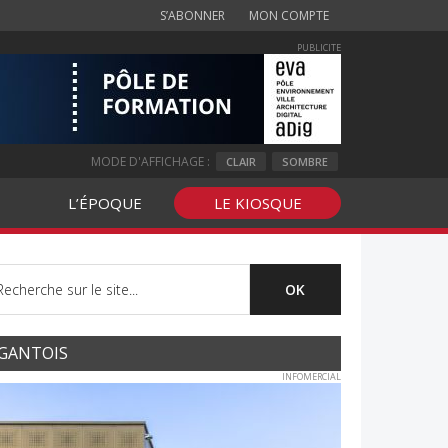
S’ABONNER
MON COMPTE
PUBLICITE
MODE D'AFFICHAGE :
CLAIR
SOMBRE
L’ÉPOQUE
LE KIOSQUE
GANTOIS
INFOMERCIAL