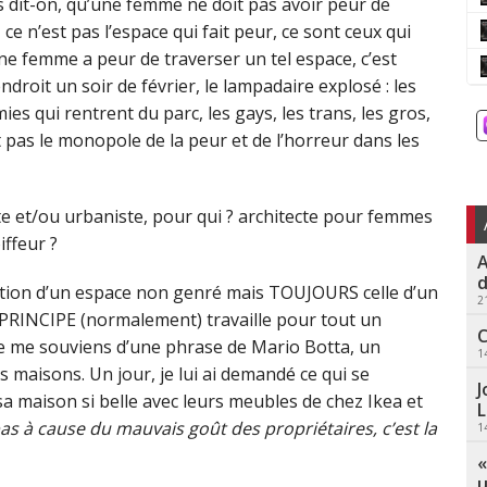
us dit-on, qu’une femme ne doit pas avoir peur de
ce n’est pas l’espace qui fait peur, ce sont ceux qui
e femme a peur de traverser un tel espace, c’est
roit un soir de février, le lampadaire explosé : les
ies qui rentrent du parc, les gays, les trans, les gros,
t pas le monopole de la peur et de l’horreur dans les
ecte et/ou urbaniste, pour qui ? architecte pour femmes
ffeur ?
A
d
stion d’un espace non genré mais TOUJOURS celle d’un
2
 PRINCIPE (normalement) travaille pour tout un
C
Je me souviens d’une phrase de Mario Botta, un
1
es maisons. Un jour, je lui ai demandé ce qui se
J
 sa maison si belle avec leurs meubles de chez Ikea et
L
as à cause du mauvais goût des propriétaires, c’est la
1
«
u