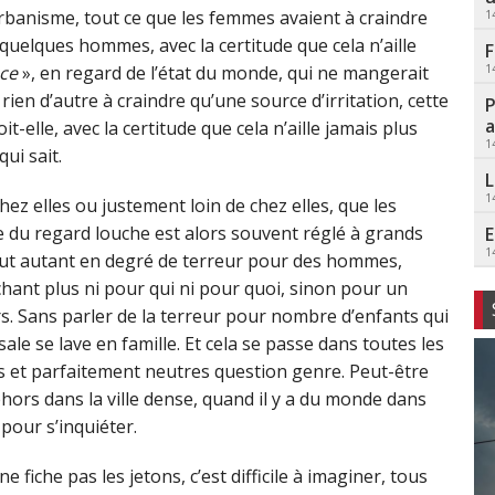
 l’urbanisme, tout ce que les femmes avaient à craindre
1
 quelques hommes, avec la certitude que cela n’aille
F
1
nce
», en regard de l’état du monde, qui ne mangerait
t rien d’autre à craindre qu’une source d’irritation, cette
P
a
it-elle, avec la certitude que cela n’aille jamais plus
1
qui sait.
L
1
chez elles ou justement loin de chez elles, que les
 du regard louche est alors souvent réglé à grands
E
1
tout autant en degré de terreur pour des hommes,
chant plus ni pour qui ni pour quoi, sinon pour un
rs. Sans parler de la terreur pour nombre d’enfants qui
sale se lave en famille. Et cela se passe dans toutes les
s et parfaitement neutres question genre. Peut-être
ehors dans la ville dense, quand il y a du monde dans
 pour s’inquiéter.
 fiche pas les jetons, c’est difficile à imaginer, tous